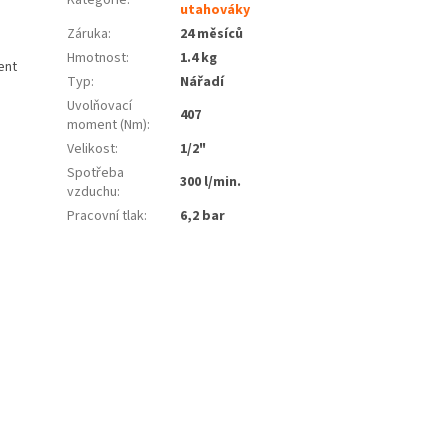
Kategorie
:
utahováky
Záruka
:
24 měsíců
Hmotnost
:
1.4 kg
ent
Typ
:
Nářadí
Uvolňovací
407
moment (Nm)
:
Velikost
:
1/2"
Spotřeba
300 l/min.
vzduchu
:
Pracovní tlak
:
6,2 bar