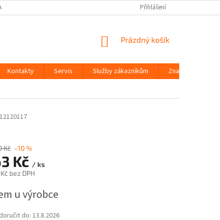
AJŮ
Přihlášení
NÁKUPNÍ
Prázdný košík
KOŠÍK
Kontakty
Servis
Služby zákazníkům
Značky
12120117
0 Kč
–10 %
63 Kč
/ ks
 Kč bez DPH
em u výrobce
oručit do:
13.8.2026