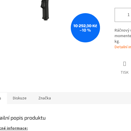
10 292,30 Kč
–10 %
Ráčnový u
momentem
kg.
Detailní 
TISK
s
Diskuze
Značka
ailní popis produktu
né informace: