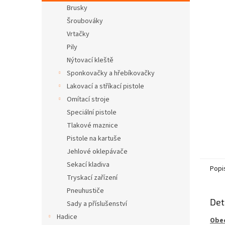
n
Brusky
e
Šroubováky
l
Vrtačky
Pily
Nýtovací kleště
Sponkovačky a hřebíkovačky
Lakovací a stříkací pistole
Omítací stroje
Speciální pistole
Tlakové maznice
Pistole na kartuše
Jehlové oklepávače
Sekací kladiva
Popi
Tryskací zařízení
Pneuhustiče
Det
Sady a příslušenství
Hadice
Obec