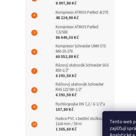
8 097,80 Kč
Kompresor ATMOS Perfect 4/270
48 224,90 Kč
Kompresor ATMOS Perfect
7,5/500
86 649,30 Kč
Kompresor Schneider UNM STS
660-10-270
60 552,80 Kč
Rázový utahovák Schneider SGS
850-1/2"
6 393,50 Kč
Ráčnový utahovák Schneider
RAS 122 SW-1/2"
6 393,50 Kč
Rychlospojka DN 7,2 / G 1/2"a
107,80 Kč
Hadice PVC s textilní vložkou
Tento web p
11x6 mm / 50 m
zajišťují sp
1 365,60 Kč
Analytické a