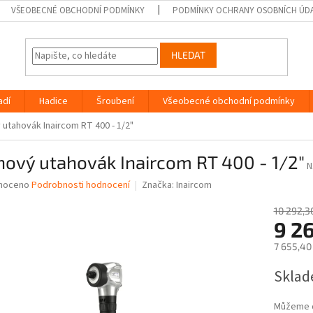
VŠEOBECNÉ OBCHODNÍ PODMÍNKY
PODMÍNKY OCHRANY OSOBNÍCH ÚD
HLEDAT
adí
Hadice
Šroubení
Všeobecné obchodní podmínky
utahovák Inaircom RT 400 - 1/2"
ový utahovák Inaircom RT 400 - 1/2"
N
né
noceno
Podrobnosti hodnocení
Značka:
Inaircom
ní
u
10 292,3
9 2
7 655,40
Měrná
Sklad
ek.
cena:
Můžeme d