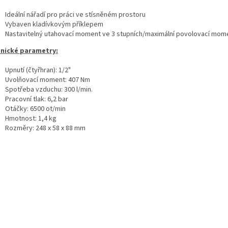
Ideální nářadí pro práci ve stísněném prostoru
Vybaven kladívkovým příklepem
Nastavitelný utahovací moment ve 3 stupních/maximální povolovací mom
nické parametry:
Upnutí (čtyřhran): 1/2"
Uvolňovací moment: 407 Nm
Spotřeba vzduchu: 300 l/min.
Pracovní tlak: 6,2 bar
Otáčky: 6500 ot/min
Hmotnost: 1,4 kg
Rozměry: 248 x 58 x 88 mm