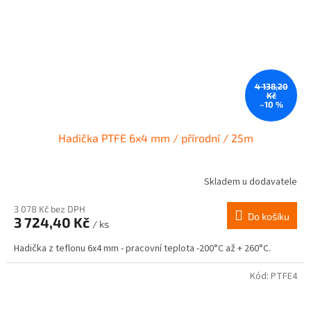
4 138,20
Kč
–10 %
Hadička PTFE 6x4 mm / přírodní / 25m
Skladem u dodavatele
3 078 Kč bez DPH
Do košíku
3 724,40 Kč
/ ks
Hadička z teflonu 6x4 mm - pracovní teplota -200°C až + 260°C.
Kód:
PTFE4