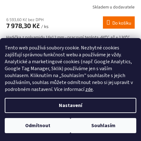
Skladem u dodavatele
6 593,60 Kč bez DPH
Do košíku
7 978,30 Kč
/ ks
Hadička z polyamidu 16x12 mm - pracovní teplota -60°C až + 130°C.
Tento web používá soubory cookie. Nezbytné cookies
Kód:
PA16VE
zajišťují správnou funkčnost webu a používáme je vždy.
Analytické a marketingové cookies (např. Google Analytics,
Google Tag Manager, Sklik) používáme jen s vaším
souhlasem. Kliknutím na „Souhlasím" souhlasíte s jejich
používáním, souhlas můžete odmítnout nebo si jej upravit v
podrobném nastavení. Více informací
zde
.
Nastavení
Odmítnout
Souhlasím
8 864,80
Kč
–10 %