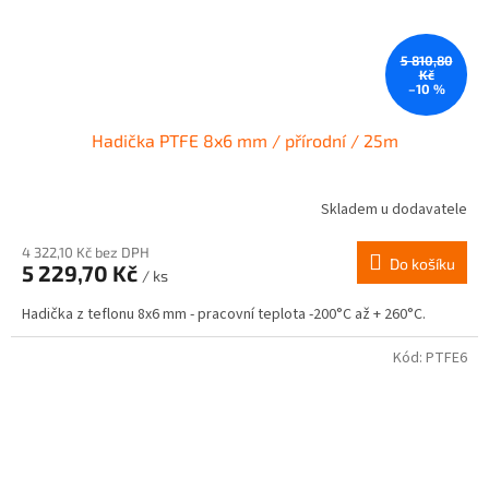
5 810,80
Kč
–10 %
Hadička PTFE 8x6 mm / přírodní / 25m
Skladem u dodavatele
4 322,10 Kč bez DPH
Do košíku
5 229,70 Kč
/ ks
Hadička z teflonu 8x6 mm - pracovní teplota -200°C až + 260°C.
Kód:
PTFE6