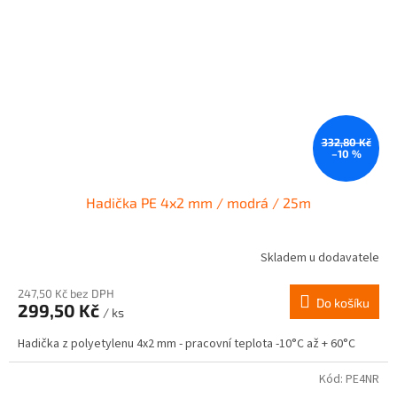
332,80 Kč
–10 %
Hadička PE 4x2 mm / modrá / 25m
Skladem u dodavatele
247,50 Kč bez DPH
Do košíku
299,50 Kč
/ ks
Hadička z polyetylenu 4x2 mm - pracovní teplota -10°C až + 60°C
Kód:
PE4NR