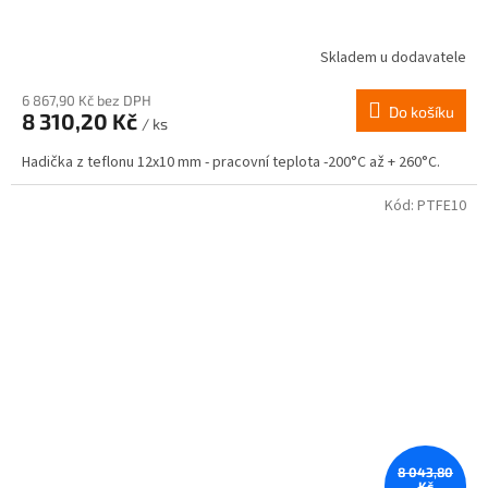
Skladem u dodavatele
6 867,90 Kč bez DPH
Do košíku
8 310,20 Kč
/ ks
Hadička z teflonu 12x10 mm - pracovní teplota -200°C až + 260°C.
Kód:
PTFE10
8 043,80
Kč