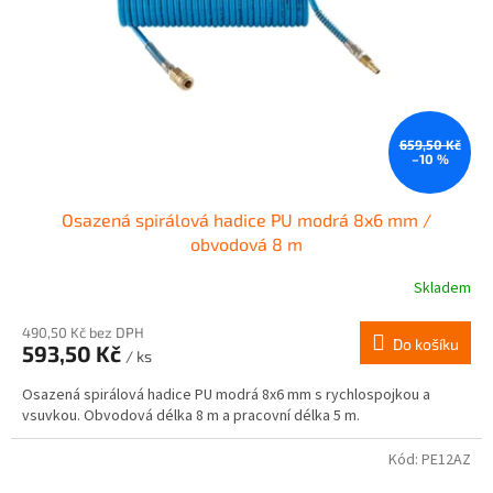
659,50 Kč
–10 %
Osazená spirálová hadice PU modrá 8x6 mm /
obvodová 8 m
Skladem
490,50 Kč bez DPH
Do košíku
593,50 Kč
/ ks
Osazená spirálová hadice PU modrá 8x6 mm s rychlospojkou a
vsuvkou. Obvodová délka 8 m a pracovní délka 5 m.
Kód:
PE12AZ