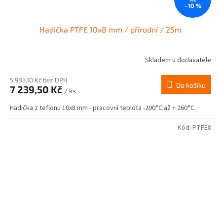
–10 %
Hadička PTFE 10x8 mm / přírodní / 25m
Skladem u dodavatele
5 983,10 Kč bez DPH
Do košíku
7 239,50 Kč
/ ks
Hadička z teflonu 10x8 mm - pracovní teplota -200°C až + 260°C.
Kód:
PTFE8