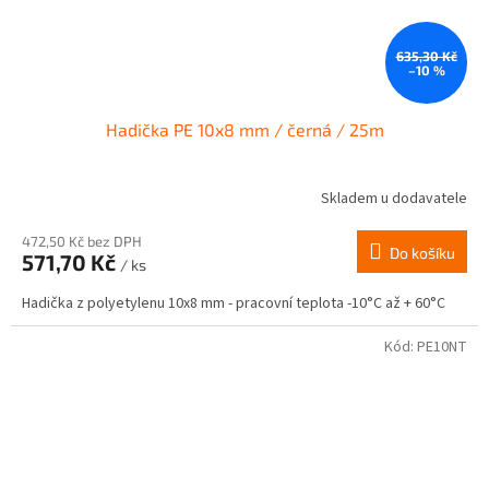
635,30 Kč
–10 %
Hadička PE 10x8 mm / černá / 25m
Skladem u dodavatele
472,50 Kč bez DPH
Do košíku
571,70 Kč
/ ks
Hadička z polyetylenu 10x8 mm - pracovní teplota -10°C až + 60°C
Kód:
PE10NT