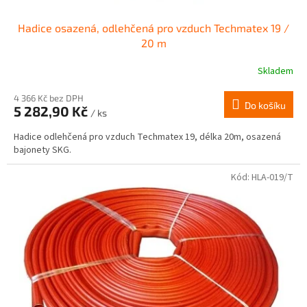
Hadice osazená, odlehčená pro vzduch Techmatex 19 /
20 m
Skladem
4 366 Kč bez DPH
Do košíku
5 282,90 Kč
/ ks
Hadice odlehčená pro vzduch Techmatex 19, délka 20m, osazená
bajonety SKG.
Kód:
HLA-019/T