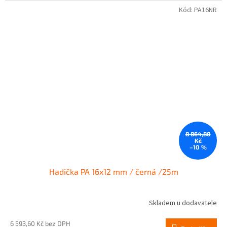
Kód:
PA16NR
8 864,80
Kč
–10 %
Hadička PA 16x12 mm / černá /25m
Skladem u dodavatele
6 593,60 Kč bez DPH