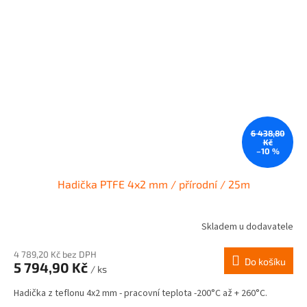
6 438,80
Kč
–10 %
Hadička PTFE 4x2 mm / přírodní / 25m
Skladem u dodavatele
4 789,20 Kč bez DPH
Do košíku
5 794,90 Kč
/ ks
Hadička z teflonu 4x2 mm - pracovní teplota -200°C až + 260°C.