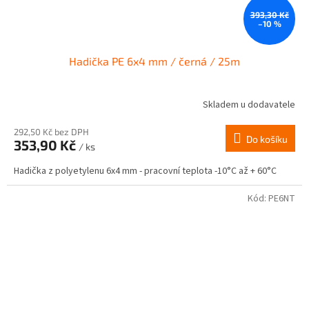
393,30 Kč
–10 %
Hadička PE 6x4 mm / černá / 25m
Skladem u dodavatele
292,50 Kč bez DPH
Do košíku
353,90 Kč
/ ks
Hadička z polyetylenu 6x4 mm - pracovní teplota -10°C až + 60°C
Kód:
PE6NT