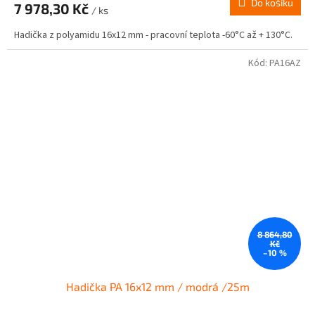
Do košíku
7 978,30 Kč
/ ks
Hadička z polyamidu 16x12 mm - pracovní teplota -60°C až + 130°C.
Kód:
PA16AZ
8 864,80
Kč
–10 %
Hadička PA 16x12 mm / modrá /25m