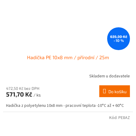
635,30 Kč
–10 %
Hadička PE 10x8 mm / přírodní / 25m
Skladem u dodavatele
472,50 Kč bez DPH
Do košíku
571,70 Kč
/ ks
Hadička z polyetylenu 10x8 mm - pracovní teplota -10°C až + 60°C
Kód:
PE8AZ