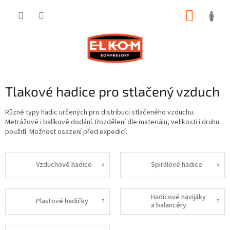
Přejít
NÁKUP
na
obsah
KOŠÍK
Tlakové hadice pro stlačený vzduch
Různé typy hadic určených pro distribuci stlačeného vzduchu.
Metrážové i balíkové dodání. Rozdělení dle materiálu, velikosti i druhu
použití. Možnost osazení před expedicí.
Vzduchové hadice
Spirálové hadice
Hadicové navijáky
Plastové hadičky
a balancéry