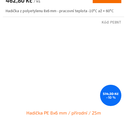
462,80 Kč
/ ks
Hadička z polyetylenu 8x6 mm - pracovní teplota -10°C až + 60°C
Kód:
PE8NT
514,30 Kč
–10 %
Hadička PE 8x6 mm / přírodní / 25m