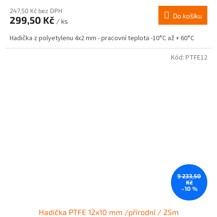
247,50 Kč bez DPH
Do košíku
299,50 Kč
/ ks
Hadička z polyetylenu 4x2 mm - pracovní teplota -10°C až + 60°C
Kód:
PTFE12
9 233,50
Kč
–10 %
Hadička PTFE 12x10 mm /přírodní / 25m