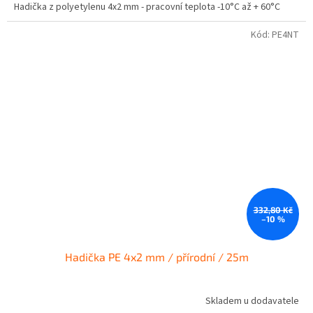
Hadička z polyetylenu 4x2 mm - pracovní teplota -10°C až + 60°C
Kód:
PE4NT
332,80 Kč
–10 %
Hadička PE 4x2 mm / přírodní / 25m
Skladem u dodavatele