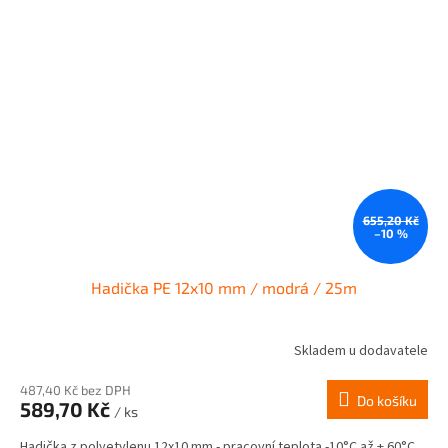
655,20 Kč
–10 %
Hadička PE 12x10 mm / modrá / 25m
Skladem u dodavatele
487,40 Kč bez DPH
Do košíku
589,70 Kč
/ ks
Hadička z polyetylenu 12x10 mm - pracovní teplota -10°C až + 60°C