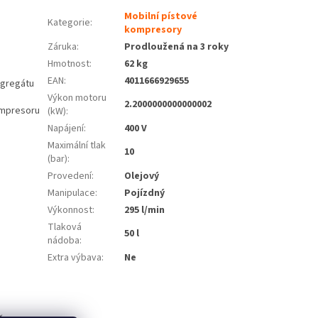
Mobilní pístové
Kategorie
:
kompresory
Záruka
:
Prodloužená na 3 roky
Hmotnost
:
62 kg
EAN
:
4011666929655
agregátu
Výkon motoru
2.2000000000000002
kompresoru
(kW)
:
Napájení
:
400 V
Maximální tlak
10
(bar)
:
Provedení
:
Olejový
Manipulace
:
Pojízdný
Výkonnost
:
295 l/min
Tlaková
50 l
nádoba
:
Extra výbava
:
Ne