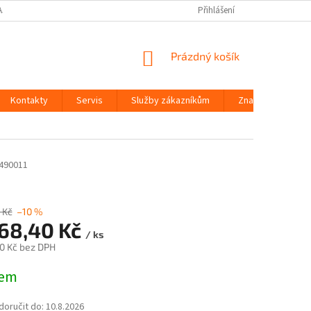
AJŮ
Přihlášení
NÁKUPNÍ
Prázdný košík
KOŠÍK
Kontakty
Servis
Služby zákazníkům
Značky
490011
 Kč
–10 %
168,40 Kč
/ ks
0 Kč bez DPH
dem
oručit do:
10.8.2026