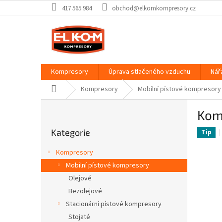
Přejít
417 565 984
obchod@elkomkompresory.cz
na
obsah
Kompresory
Úprava stlačeného vzduchu
Nář
Domů
Kompresory
Mobilní pístové kompresory
P
Kom
o
Přeskočit
s
Kategorie
kategorie
Tip
t
r
Kompresory
a
Mobilní pístové kompresory
n
Olejové
n
í
Bezolejové
p
Stacionární pístové kompresory
a
Stojaté