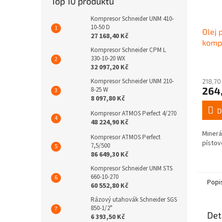
Top 10 produktů
Kompresor Schneider UNM 410-
10-50 D
Olej 
27 168,40 Kč
kompr
Kompresor Schneider CPM L
330-10-20 WX
32 097,20 Kč
Kompresor Schneider UNM 210-
218,70
264
8-25 W
8 097,80 Kč
D
Kompresor ATMOS Perfect 4/270
48 224,90 Kč
Minerá
Kompresor ATMOS Perfect
písto
7,5/500
86 649,30 Kč
Kompresor Schneider UNM STS
660-10-270
Popi
60 552,80 Kč
Rázový utahovák Schneider SGS
850-1/2"
Det
6 393,50 Kč