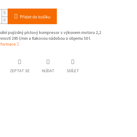
Přidat do košíku
nální pojízdný pístový kompresor s výkonem motoru 2,2
ností 295 l/min a tlakovou nádobou o objemu 50 l.
informace
ZEPTAT SE
HLÍDAT
SDÍLET