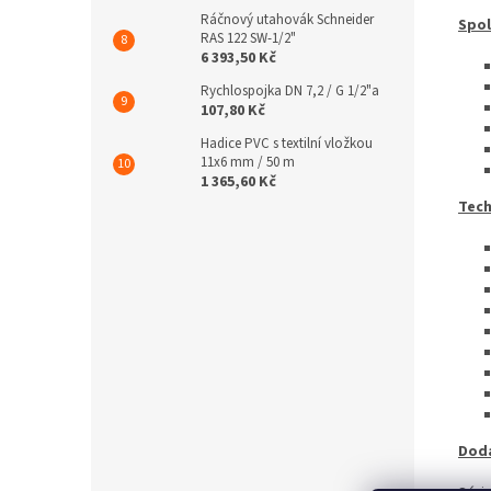
Ráčnový utahovák Schneider
Spol
RAS 122 SW-1/2"
6 393,50 Kč
Rychlospojka DN 7,2 / G 1/2"a
107,80 Kč
Hadice PVC s textilní vložkou
11x6 mm / 50 m
1 365,60 Kč
Tech
Doda