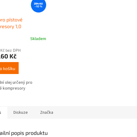
294 Kč
–10 %
pro pístové
esory 1,0
Skladem
 Kč bez DPH
,60 Kč
o košíku
lní olej určený pro
vé kompresory
s
Diskuze
Značka
ailní popis produktu