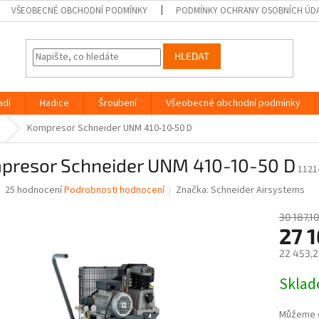
VŠEOBECNÉ OBCHODNÍ PODMÍNKY
PODMÍNKY OCHRANY OSOBNÍCH ÚD
HLEDAT
adí
Hadice
Šroubení
Všeobecné obchodní podmínky
Kompresor Schneider UNM 410-10-50 D
presor Schneider UNM 410-10-50 D
1121
Průměrné
25 hodnocení
Podrobnosti hodnocení
Značka:
Schneider Airsystems
hodnocení
produktu
30 187,10
je
27 
3,7
22 453,2
z
5
Měrná
Skla
hvězdiček.
cena:
Můžeme d