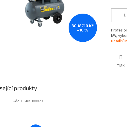
30 187,10 Kč
–10 %
Profesio
kW, výkon
Detailní 
TISK
sející produkty
Kód:
DGKKB00023