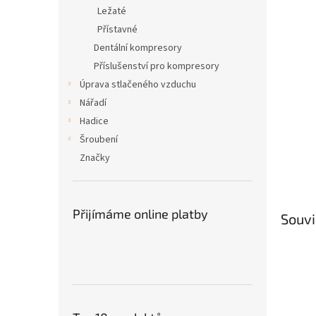
n
Ležaté
e
Přístavné
l
Dentální kompresory
Příslušenství pro kompresory
Úprava stlačeného vzduchu
Nářadí
Hadice
Šroubení
Značky
Přijímáme online platby
Souvi