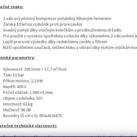
ečné znaky:
2-válcový pístový kompresor poháněný klínovým řemenem
Záruka 10 let na vzdušník proti prorezavění
Snadný pohyb díky otočným kolečkům a prodlouženému držadlu
Pro použití s vysokou spotřebou vzduchu díky výkonnému 2-válcovému 
Lepší pracovní výsledky díky redukčnímu ventilu s filtrem
Nižší opotřebení součástí, snížení hluku a vibrací díky nízkým otáčkám 
nické parametry:
3
Výkonnost: 295 l/min = 17,7 m
/hod
Tlak: 10 bar
Příkon motoru: 2,2 kW
Napětí: 400 V
Počet otáček: 1.000 ot./min
Objem vzdušníku: 50 l
Hmotnost: 62 kg
Hlučnost: 96 dB
Rozměry (Š x H x V): 950x410x875
tečné technické vlastnosti: