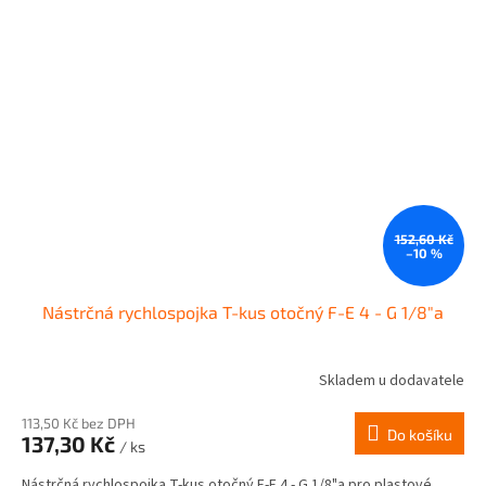
152,60 Kč
–10 %
Nástrčná rychlospojka T-kus otočný F-E 4 - G 1/8"a
Skladem u dodavatele
113,50 Kč bez DPH
Do košíku
137,30 Kč
/ ks
Nástrčná rychlospojka T-kus otočný F-E 4 - G 1/8"a pro plastové