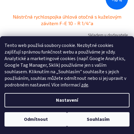
–10 %
Nástrčná rychlospojka úhlová otočná s kuželovým
závitem F-E 10 - R 1/4"a
Skladem u dodavatele
Tento web používá soubory cookie. Nezbytné cookies
141,80 Kč bez DPH
Do košíku
zajišťují správnou funkčnost webu a používáme je vždy.
171,60 Kč
/ ks
Analytické a marketingové cookies (např. Google Analytics,
Nástrčná rychlospojka úhlová otočná s kuželovým závitem F-E 10 - R
Google Tag Manager, Sklik) používáme jen s vaším
1/4"a pro plastové hadičky. Volbou vhodných materiálů a výrobních
souhlasem. Kliknutím na „Souhlasím" souhlasíte s jejich
technologií jsou tato šroubení vhodná k...
používáním, souhlas můžete odmítnout nebo si jej upravit v
podrobném nastavení. Více informací
zde
.
Kód:
2F31C12
Nastavení
Odmítnout
Souhlasím