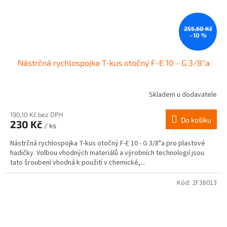
255,60 Kč
–10 %
Nástrčná rychlospojka T-kus otočný F-E 10 - G 3/8"a
Skladem u dodavatele
190,10 Kč bez DPH
Do košíku
230 Kč
/ ks
Nástrčná rychlospojka T-kus otočný F-E 10 - G 3/8"a pro plastové
hadičky. Volbou vhodných materiálů a výrobních technologií jsou
tato šroubení vhodná k použití v chemické,...
Kód:
2F38013