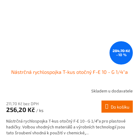
284,70 Kč
–10 %
Nástrčná rychlospojka T-kus otočný F-E 10 - G 1/4"a
Skladem u dodavatele
211,70 Kč bez DPH
Do košíku
256,20 Kč
/ ks
Nástrčná rychlospojka T-kus otočný F-E 10 - G 1/4"a pro plastové
hadičky. Volbou vhodných materiálů a výrobních technologií jsou
tato šroubení vhodná k použití v chemické,...