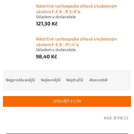
Nástrčná rychlospojka úhlová s kuželovým
závitem F-E 8 - R 3/8"a
Skladem u dodavatele
121,30 Kč
Nástrčná rychlospojka úhlová s kuželovým
závitem F-E 8 - R1/4"a
Skladem u dodavatele
98,40 Kč
Ř
a
Nejprodávanější
Nejlevnější
Nejdražší
Abecedně
z
e
n
OTEVŘÍT FILTR
í
p
V
Kód:
2F39C13
r
ý
o
p
d