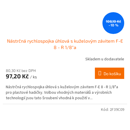
108,10 Kč
–10 %
Nástrčná rychlospojka úhlová s kuželovým závitem F-E
8 - R 1/8"a
Skladem u dodavatele
80,30 Kč bez DPH
Do košíku
97,20 Kč
/ ks
Nástrčná rychlospojka úhlová s kuželovým závitem F-E 8 - R 1/8"a
pro plastové hadičky. Volbou vhodných materiálů a výrobních
technologií jsou tato šroubení vhodná k použití v...
Kód:
2F39C09