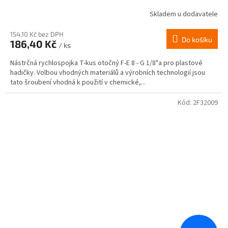
Skladem u dodavatele
154,10 Kč bez DPH
Do košíku
186,40 Kč
/ ks
Nástrčná rychlospojka T-kus otočný F-E 8 - G 1/8"a pro plastové
hadičky. Volbou vhodných materiálů a výrobních technologií jsou
tato šroubení vhodná k použití v chemické,...
Kód:
2F32009