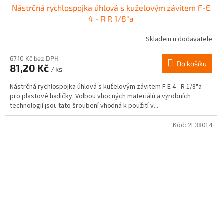
Nástrčná rychlospojka úhlová s kuželovým závitem F-E
4 - R R 1/8"a
Skladem u dodavatele
67,10 Kč bez DPH
Do košíku
81,20 Kč
/ ks
Nástrčná rychlospojka úhlová s kuželovým závitem F-E 4 - R 1/8"a
pro plastové hadičky. Volbou vhodných materiálů a výrobních
technologií jsou tato šroubení vhodná k použití v...
Kód:
2F38014