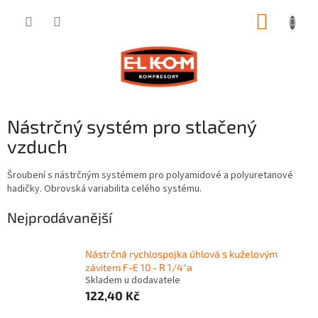
Přejít
NÁKUP
na
obsah
KOŠÍK
Nástrčný systém pro stlačený
vzduch
Šroubení s nástrčným systémem pro polyamidové a polyuretanové
hadičky. Obrovská variabilita celého systému.
Nejprodávanější
Nástrčná rychlospojka úhlová s kuželovým
závitem F-E 10 - R 1/4"a
Skladem u dodavatele
122,40 Kč