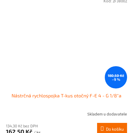
Kód:
2F38002
180,50 Kč
–9 %
Nástrčná rychlospojka T-kus otočný F-E 4 - G 1/8"a
Skladem u dodavatele
134,30 Kč bez DPH
Do košíku
162,50 Kč
/ ks