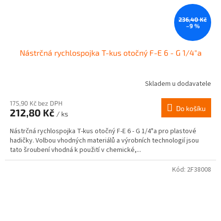
236,40 Kč
–9 %
Nástrčná rychlospojka T-kus otočný F-E 6 - G 1/4"a
Skladem u dodavatele
175,90 Kč bez DPH
Do košíku
212,80 Kč
/ ks
Nástrčná rychlospojka T-kus otočný F-E 6 - G 1/4"a pro plastové
hadičky. Volbou vhodných materiálů a výrobních technologií jsou
tato šroubení vhodná k použití v chemické,...
Kód:
2F38008