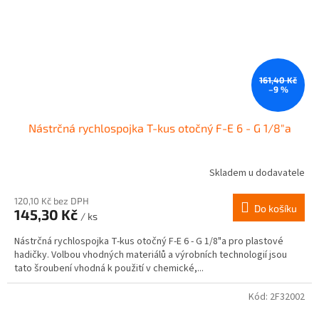
161,40 Kč
–9 %
Nástrčná rychlospojka T-kus otočný F-E 6 - G 1/8"a
Skladem u dodavatele
120,10 Kč bez DPH
Do košíku
145,30 Kč
/ ks
Nástrčná rychlospojka T-kus otočný F-E 6 - G 1/8"a pro plastové
hadičky. Volbou vhodných materiálů a výrobních technologií jsou
tato šroubení vhodná k použití v chemické,...
Kód:
2F32002