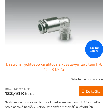
i
u
s
k
p
t
r
ů
o
d
u
k
t
ů
136 Kč
–10 %
Nástrčná rychlospojka úhlová s kuželovým závitem F-E
10 - R 1/4"a
Skladem u dodavatele
101,20 Kč bez DPH
Do košíku
122,40 Kč
/ ks
Nástrčná rychlospojka úhlová s kuželovým závitem F-E 10 - R 1/4"a
pro plastové hadičky. Volbou vhodných materiálů a výrobních