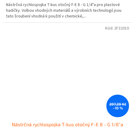
Nástrčná rychlospojka T-kus otočný F-E 8 - G 1/4"a pro plastové
hadičky. Volbou vhodných materiálů a výrobních technologií jsou
tato šroubení vhodná k použití v chemické,...
Kód:
2F32010
207,20 Kč
–10 %
Nástrčná rychlospojka T-kus otočný F-E 8 - G 1/8"a