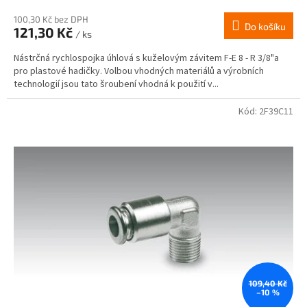
100,30 Kč bez DPH
Do košíku
121,30 Kč
/ ks
Nástrčná rychlospojka úhlová s kuželovým závitem F-E 8 - R 3/8"a
pro plastové hadičky. Volbou vhodných materiálů a výrobních
technologií jsou tato šroubení vhodná k použití v...
Kód:
2F39C11
109,40 Kč
–10 %