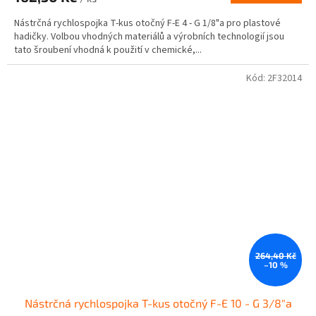
Nástrčná rychlospojka T-kus otočný F-E 4 - G 1/8"a pro plastové
hadičky. Volbou vhodných materiálů a výrobních technologií jsou
tato šroubení vhodná k použití v chemické,...
Kód:
2F32014
264,40 Kč
–10 %
Nástrčná rychlospojka T-kus otočný F-E 10 - G 3/8"a