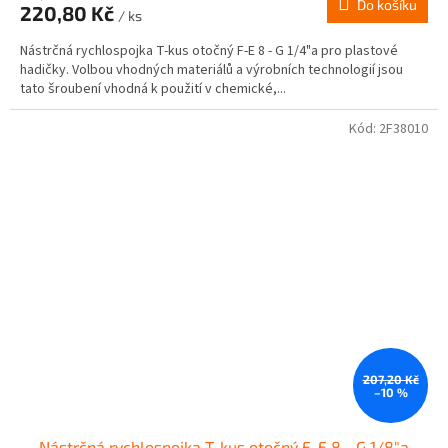
Do košíku
220,80 Kč
/ ks
Nástrčná rychlospojka T-kus otočný F-E 8 - G 1/4"a pro plastové
hadičky. Volbou vhodných materiálů a výrobních technologií jsou
tato šroubení vhodná k použití v chemické,...
Kód:
2F38010
207,20 Kč
–10 %
Nástrčná rychlospojka T-kus otočný F-E 8 - G 1/8"a