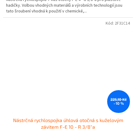
hadičky. Volbou vhodných materiálů a výrobních technologií jsou
tato šroubení vhodná k použití v chemické,...
Kód:
2F31C14
225,10 Kč
–10 %
Nástrčná rychlospojka úhlová otočná s kuželovým
závitem F-E 10 - R 3/8"a