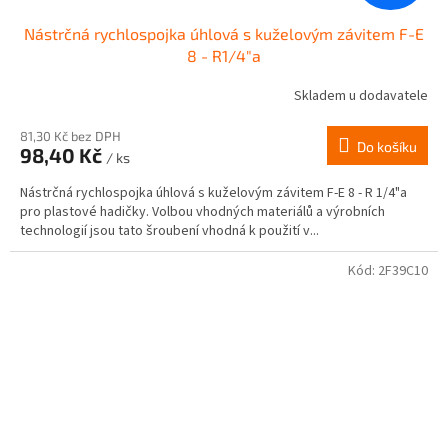
Nástrčná rychlospojka úhlová s kuželovým závitem F-E
8 - R1/4"a
Skladem u dodavatele
81,30 Kč bez DPH
Do košíku
98,40 Kč
/ ks
Nástrčná rychlospojka úhlová s kuželovým závitem F-E 8 - R 1/4"a
pro plastové hadičky. Volbou vhodných materiálů a výrobních
technologií jsou tato šroubení vhodná k použití v...
Kód:
2F39C10