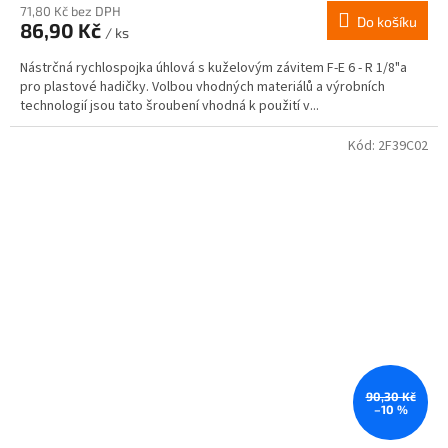
71,80 Kč bez DPH
Do košíku
86,90 Kč
/ ks
Nástrčná rychlospojka úhlová s kuželovým závitem F-E 6 - R 1/8"a
pro plastové hadičky. Volbou vhodných materiálů a výrobních
technologií jsou tato šroubení vhodná k použití v...
Kód:
2F39C02
90,30 Kč
–10 %