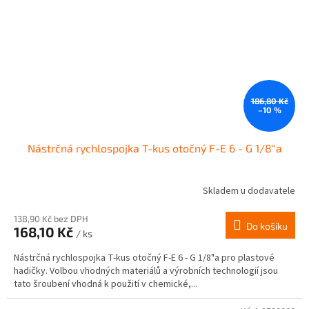
186,80 Kč
–10 %
Nástrčná rychlospojka T-kus otočný F-E 6 - G 1/8"a
Skladem u dodavatele
138,90 Kč bez DPH
Do košíku
168,10 Kč
/ ks
Nástrčná rychlospojka T-kus otočný F-E 6 - G 1/8"a pro plastové
hadičky. Volbou vhodných materiálů a výrobních technologií jsou
tato šroubení vhodná k použití v chemické,...