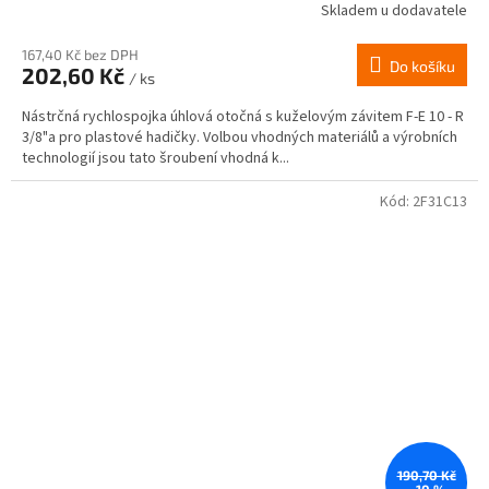
Skladem u dodavatele
167,40 Kč bez DPH
Do košíku
202,60 Kč
/ ks
Nástrčná rychlospojka úhlová otočná s kuželovým závitem F-E 10 - R
3/8"a pro plastové hadičky. Volbou vhodných materiálů a výrobních
technologií jsou tato šroubení vhodná k...
Kód:
2F31C13
190,70 Kč