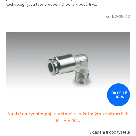
technologií jsou tato šroubení vhodná k použití v...
Kód:
2F39C12
134,80 Kč
–10 %
Nástrčná rychlospojka úhlová s kuželovým závitem F-E
8 - R 3/8"a
Skladem u dodavatele