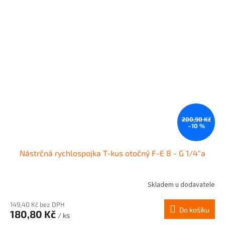
200,90 Kč
–10 %
Nástrčná rychlospojka T-kus otočný F-E 8 - G 1/4"a
Skladem u dodavatele
149,40 Kč bez DPH
Do košíku
180,80 Kč
/ ks