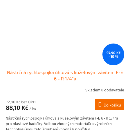
97,90 Kč
–10 %
Nástrčná rychlospojka úhlová s kuželovým závitem F-E
6 - R 1/4"a
Skladem u dodavatele
72,80 Kč bez DPH
Do košíku
88,10 Kč
/ ks
Nástrčná rychlospojka úhlová s kuželovým závitem F-E 6 - R 1/4"a
pro plastové hadičky. Volbou vhodných materiálů a výrobních
technologií jsou tato šroubení vhodná k použití v...