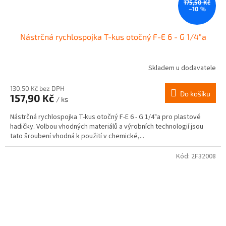
175,50 Kč
–10 %
Nástrčná rychlospojka T-kus otočný F-E 6 - G 1/4"a
Skladem u dodavatele
130,50 Kč bez DPH
Do košíku
157,90 Kč
/ ks
Nástrčná rychlospojka T-kus otočný F-E 6 - G 1/4"a pro plastové
hadičky. Volbou vhodných materiálů a výrobních technologií jsou
tato šroubení vhodná k použití v chemické,...
Kód:
2F32008