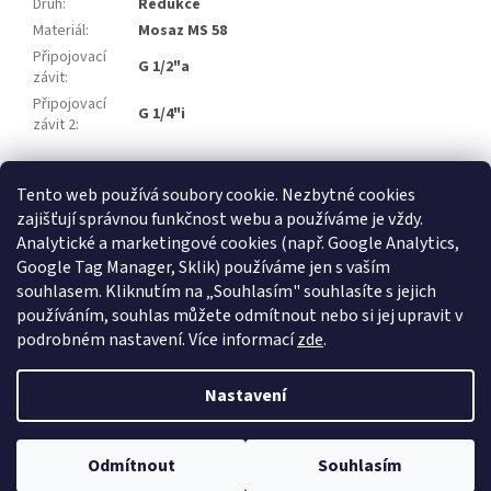
Druh
:
Redukce
Materiál
:
Mosaz MS 58
Připojovací
G 1/2"a
závit
:
Připojovací
G 1/4"i
závit 2
:
Z
Tento web používá soubory cookie. Nezbytné cookies
á
zajišťují správnou funkčnost webu a používáme je vždy.
Atlas Copco
Schneider Airsystems
ATMOS
BEKO Technologies
p
METAL WORK Pneumatic
Inaircom
Analytické a marketingové cookies (např. Google Analytics,
a
Google Tag Manager, Sklik) používáme jen s vaším
t
Atlas Copco
souhlasem. Kliknutím na „Souhlasím" souhlasíte s jejich
í
používáním, souhlas můžete odmítnout nebo si jej upravit v
podrobném nastavení. Více informací
zde
.
Vytvořil Shoptet
Nastavení
Copyright 2026
ELKOM - kompresory s.r.o.
. Všechna práva
Odmítnout
Souhlasím
vyhrazena.
Upravit nastavení cookies