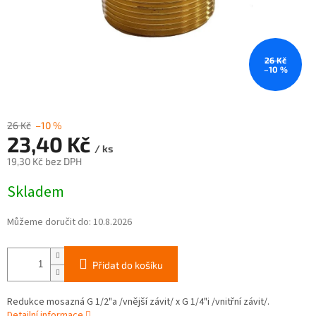
26 Kč
–10 %
26 Kč
–10 %
23,40 Kč
/ ks
19,30 Kč bez DPH
Měrná
Skladem
cena:
Můžeme doručit do:
10.8.2026
Přidat do košíku
Redukce mosazná G 1/2"a /vnější závit/ x G 1/4"i /vnitřní závit/.
Detailní informace