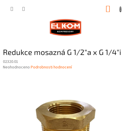
Přejít
NÁKUP
na
obsah
KOŠÍK
Redukce mosazná G 1/2"a x G 1/4"i
02320.01
Průměrné
Neohodnoceno
Podrobnosti hodnocení
hodnocení
produktu
je
0,0
z
5
hvězdiček.