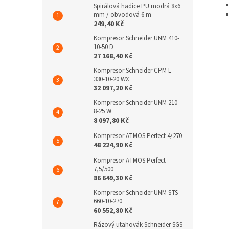
Spirálová hadice PU modrá 8x6
mm / obvodová 6 m
249,40 Kč
Kompresor Schneider UNM 410-
10-50 D
27 168,40 Kč
Kompresor Schneider CPM L
330-10-20 WX
32 097,20 Kč
Kompresor Schneider UNM 210-
8-25 W
8 097,80 Kč
Kompresor ATMOS Perfect 4/270
48 224,90 Kč
Kompresor ATMOS Perfect
7,5/500
86 649,30 Kč
Kompresor Schneider UNM STS
660-10-270
60 552,80 Kč
Rázový utahovák Schneider SGS