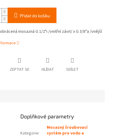
Přidat do košíku
brácená mosazná G 1/2"i /vnitřní závit/ x G 3/8"a /vnější
informace
ZEPTAT SE
HLÍDAT
SDÍLET
Doplňkové parametry
Mosazný šroubovací
Kategorie
:
systém pro vodu a