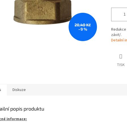
20,40 Kč
–9 %
Redukce o
závit/.
Detailní 
TISK
s
Diskuze
ailní popis produktu
né informace: