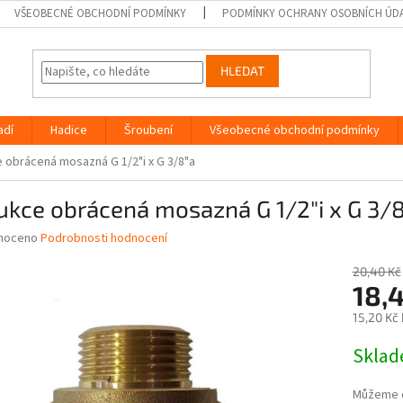
VŠEOBECNÉ OBCHODNÍ PODMÍNKY
PODMÍNKY OCHRANY OSOBNÍCH ÚD
HLEDAT
adí
Hadice
Šroubení
Všeobecné obchodní podmínky
 obrácená mosazná G 1/2"i x G 3/8"a
kce obrácená mosazná G 1/2"i x G 3/
né
noceno
Podrobnosti hodnocení
ní
u
20,40 Kč
18,
15,20 Kč
Měrná
Skla
ek.
cena:
Můžeme d