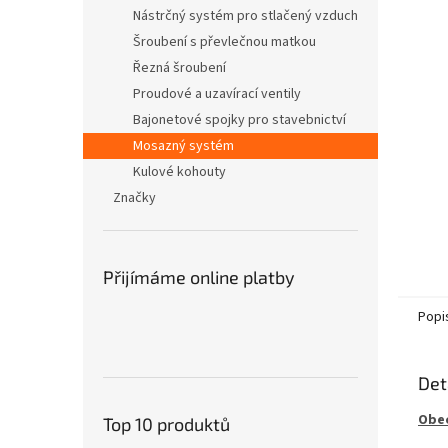
n
Nástrčný systém pro stlačený vzduch
e
Šroubení s převlečnou matkou
l
Řezná šroubení
Proudové a uzavírací ventily
Bajonetové spojky pro stavebnictví
Mosazný systém
Kulové kohouty
Značky
Přijímáme online platby
Popi
Det
Obec
Top 10 produktů