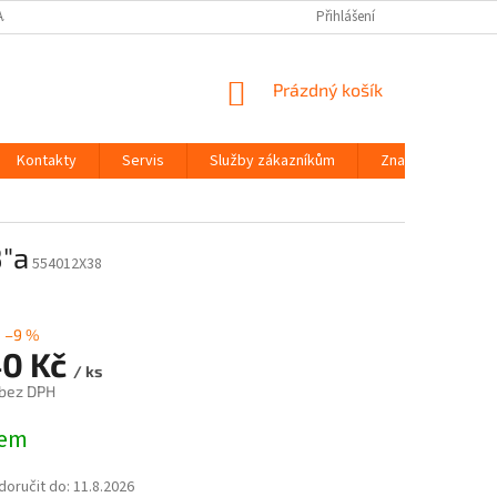
AJŮ
Přihlášení
NÁKUPNÍ
Prázdný košík
KOŠÍK
Kontakty
Servis
Služby zákazníkům
Značky
8"a
554012X38
–9 %
40 Kč
/ ks
 bez DPH
dem
oručit do:
11.8.2026