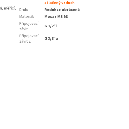
stlačený vzduch
í, měřící,
Druh
:
Redukce obrácená
Materiál
:
Mosaz MS 58
Připojovací
G 1/2"i
závit
:
Připojovací
G 3/8"a
závit 2
: