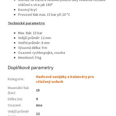
Montáž na stěnu a flexibilní použití díky velkému rozsahu
otáčení o více jak 180°
Kovový kryt
Provozní tlak max. 15 bar při 20 °C
Technické parametry:
Max. tlak: 15 bar
Vnější průměr: 12 mm
Vnitřní průměr: 8 mm
Výsuvná délka: 9 m
Osazení: rychlospojka, vsuvka
Hmotnost: 5 kg
Doplňkové parametry
Hadicové navijáky a balancéry pro
Kategorie
:
stlačený vzduch
Maximální tlak
15
(bar)
:
Délka (m)
:
9
Osazení
:
Ano
Vnější průměr
12