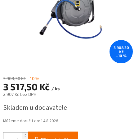
3 908,30
Kč
–10 %
3 908,30 Kč
–10 %
3 517,50 Kč
/ ks
2 907 Kč bez DPH
Měrná
Skladem u dodavatele
cena:
Můžeme doručit do:
14.8.2026