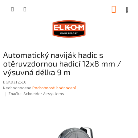
Přejít
NÁKUP
na
obsah
KOŠÍK
Automatický naviják hadic s
otěruvzdornou hadicí 12x8 mm /
výsuvná délka 9 m
DGKD312516
Průměrné
Neohodnoceno
Podrobnosti hodnocení
hodnocení
Značka:
Schneider Airsystems
produktu
je
0,0
z
5
hvězdiček.