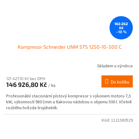
163 252
Kč
–10 %
Kompresor Schneider UNM STS 1250-10-500 C
Skladem u výrobce
121 427,10 Kč bez DPH
Do košíku
146 926,80 Kč
/ ks
Profesionální stacionární pístový kompresor s výkonem motoru 7,5
kW, výkonností 980 l/min a tlakovou nádobou o objemu 500 l. Včetně
rozběhu hvězda-trojúhelník.
Kód:
1121580529