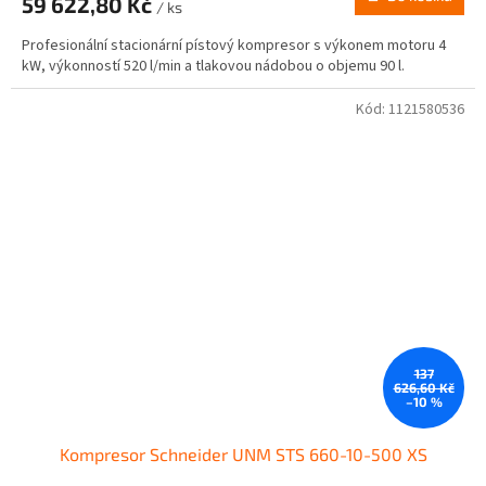
59 622,80 Kč
/ ks
Profesionální stacionární pístový kompresor s výkonem motoru 4
kW, výkonností 520 l/min a tlakovou nádobou o objemu 90 l.
Kód:
1121580536
137
626,60 Kč
–10 %
Kompresor Schneider UNM STS 660-10-500 XS