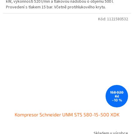
kW, výkonností 520 l/min a tlakovou nádobou o objemu 500 l.
Provedení s tlakem 15 bar. Včetně protihlukového krytu.
Kód:
1121580532
158 020
Kč
–10 %
Kompresor Schneider UNM STS 580-15-500 XDK
Skladem u výrobce