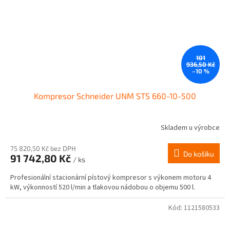
101
936,50 Kč
–10 %
Kompresor Schneider UNM STS 660-10-500
Skladem u výrobce
75 820,50 Kč bez DPH
Do košíku
91 742,80 Kč
/ ks
Profesionální stacionární pístový kompresor s výkonem motoru 4
kW, výkonností 520 l/min a tlakovou nádobou o objemu 500 l.
Kód:
1121580533