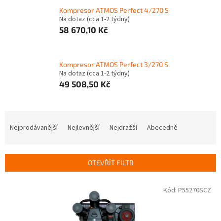
Kompresor ATMOS Perfect 4/270 S
Na dotaz (cca 1-2 týdny)
58 670,10 Kč
Kompresor ATMOS Perfect 3/270 S
Na dotaz (cca 1-2 týdny)
49 508,50 Kč
Ř
a
Nejprodávanější
Nejlevnější
Nejdražší
Abecedně
z
e
n
OTEVŘÍT FILTR
í
p
V
Kód:
P55270SCZ
r
ý
o
p
d
i