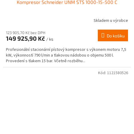
Kompresor Schneider UNM STS 1000-15-500 C
Skladem u výrobce
123 905,70 Kč bez DPH
Do košíku
149 925,90 Kč
/ ks
Profesionální stacionární pístový kompresor s výkonem motoru 7,5
kW, výkonností 790 l/min a tlakovou nádobou o objemu 500 l.
Provedení s tlakem 15 bar. Včetně rozběhu...
Kód:
1121580526