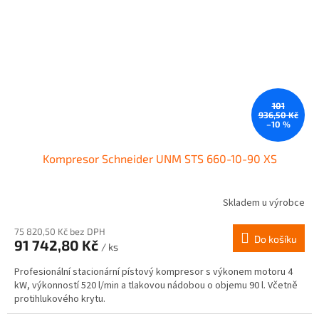
101
936,50 Kč
–10 %
Kompresor Schneider UNM STS 660-10-90 XS
Skladem u výrobce
75 820,50 Kč bez DPH
Do košíku
91 742,80 Kč
/ ks
Profesionální stacionární pístový kompresor s výkonem motoru 4
kW, výkonností 520 l/min a tlakovou nádobou o objemu 90 l. Včetně
protihlukového krytu.