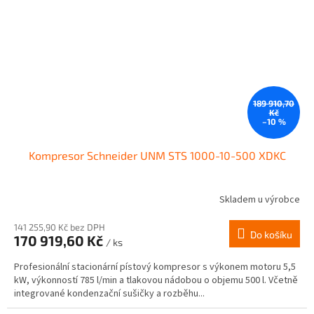
189 910,70
Kč
–10 %
Kompresor Schneider UNM STS 1000-10-500 XDKC
Skladem u výrobce
141 255,90 Kč bez DPH
Do košíku
170 919,60 Kč
/ ks
Profesionální stacionární pístový kompresor s výkonem motoru 5,5
kW, výkonností 785 l/min a tlakovou nádobou o objemu 500 l. Včetně
integrované kondenzační sušičky a rozběhu...