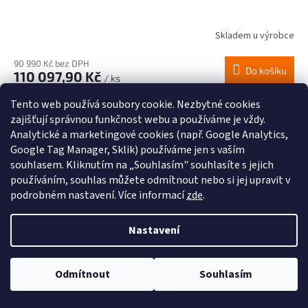
Skladem u výrobce
90 990 Kč bez DPH
Do košíku
110 097,90 Kč
/ ks
Profesionální stacionární pístový kompresor s výkonem motoru 5,5
Tento web používá soubory cookie. Nezbytné cookies
kW, výkonností 785 l/min a tlakovou nádobou o objemu 500 l.
zajišťují správnou funkčnost webu a používáme je vždy.
Analytické a marketingové cookies (např. Google Analytics,
Kód:
1121580506
Google Tag Manager, Sklik) používáme jen s vaším
souhlasem. Kliknutím na „Souhlasím" souhlasíte s jejich
používáním, souhlas můžete odmítnout nebo si jej upravit v
podrobném nastavení. Více informací
zde
.
Nastavení
Odmítnout
Souhlasím