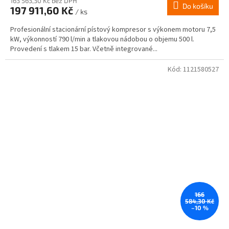
163 563,30 Kč bez DPH
Do košíku
197 911,60 Kč
/ ks
Profesionální stacionární pístový kompresor s výkonem motoru 7,5
kW, výkonností 790 l/min a tlakovou nádobou o objemu 500 l.
Provedení s tlakem 15 bar. Včetně integrované...
Kód:
1121580527
166
584,30 Kč
–10 %