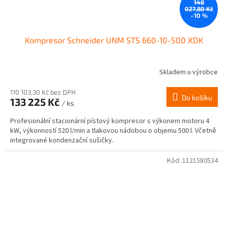
148
027,80 Kč
–10 %
Kompresor Schneider UNM STS 660-10-500 XDK
Skladem u výrobce
110 103,30 Kč bez DPH
Do košíku
133 225 Kč
/ ks
Profesionální stacionární pístový kompresor s výkonem motoru 4
kW, výkonností 520 l/min a tlakovou nádobou o objemu 500 l. Včetně
integrované kondenzační sušičky.
Kód:
1121580534