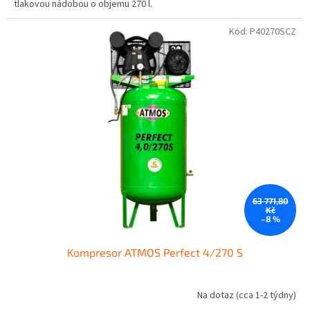
tlakovou nádobou o objemu 270 l.
Kód:
P40270SCZ
63 771,80
Kč
–8 %
Kompresor ATMOS Perfect 4/270 S
Na dotaz (cca 1-2 týdny)