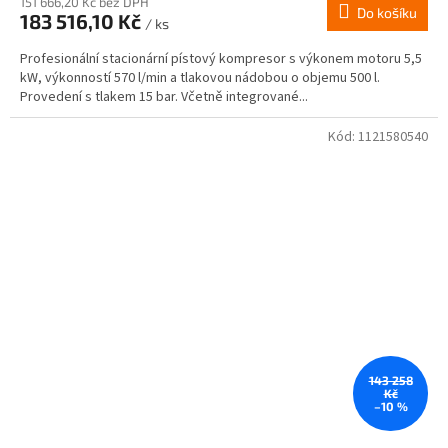
151 666,20 Kč bez DPH
Do košíku
183 516,10 Kč
/ ks
Profesionální stacionární pístový kompresor s výkonem motoru 5,5
kW, výkonností 570 l/min a tlakovou nádobou o objemu 500 l.
Provedení s tlakem 15 bar. Včetně integrované...
Kód:
1121580540
143 258
Kč
–10 %