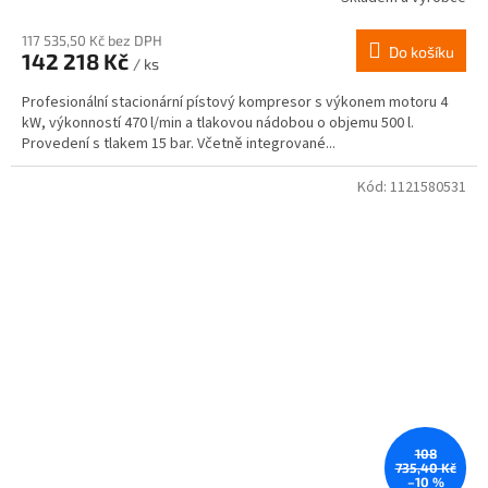
117 535,50 Kč bez DPH
Do košíku
142 218 Kč
/ ks
Profesionální stacionární pístový kompresor s výkonem motoru 4
kW, výkonností 470 l/min a tlakovou nádobou o objemu 500 l.
Provedení s tlakem 15 bar. Včetně integrované...
Kód:
1121580531
108
735,40 Kč
–10 %