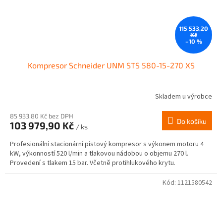
115 533,20
Kč
–10 %
Kompresor Schneider UNM STS 580-15-270 XS
Skladem u výrobce
85 933,80 Kč bez DPH
Do košíku
103 979,90 Kč
/ ks
Profesionální stacionární pístový kompresor s výkonem motoru 4
kW, výkonností 520 l/min a tlakovou nádobou o objemu 270 l.
Provedení s tlakem 15 bar. Včetně protihlukového krytu.
Kód:
1121580542