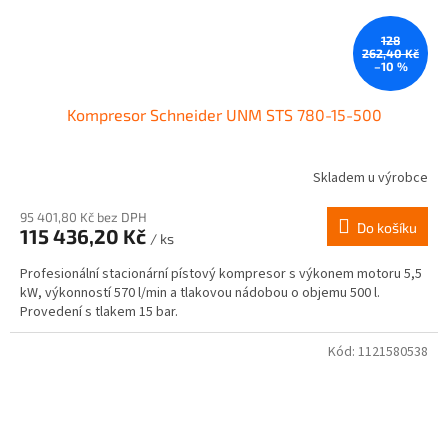
128
262,40 Kč
–10 %
Kompresor Schneider UNM STS 780-15-500
Skladem u výrobce
95 401,80 Kč bez DPH
Do košíku
115 436,20 Kč
/ ks
Profesionální stacionární pístový kompresor s výkonem motoru 5,5
kW, výkonností 570 l/min a tlakovou nádobou o objemu 500 l.
Provedení s tlakem 15 bar.
Kód:
1121580538