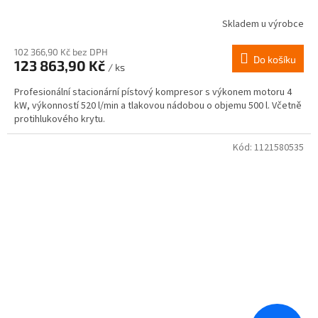
Skladem u výrobce
102 366,90 Kč bez DPH
Do košíku
123 863,90 Kč
/ ks
Profesionální stacionární pístový kompresor s výkonem motoru 4
kW, výkonností 520 l/min a tlakovou nádobou o objemu 500 l. Včetně
protihlukového krytu.
Kód:
1121580535