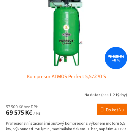
u
s
k
p
t
r
ů
o
d
u
k
t
ů
75 625 Kč
–8 %
Kompresor ATMOS Perfect 5,5/270 S
Na dotaz (cca 1-2 týdny)
57 500 Kč bez DPH
Do košíku
69 575 Kč
/ ks
Profesionální stacionární pístový kompresor s výkonem motoru 5,5
kW, výkonností 750 l/min, maximálním tlakem 10 bar, napětím 400 V a