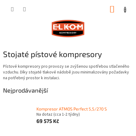
Přejít
NÁKUP
na
obsah
KOŠÍK
Stojaté pístové kompresory
Pístové kompresory pro provozy se zvýšenou spotřebou stlačeného
vzduchu. Díky stojaté tlakové nádobě jsou minimalizovány požadavky
na potřebný prostor k instalaci.
Nejprodávanější
Kompresor ATMOS Perfect 5,5/270 S
Na dotaz (cca 1-2 týdny)
69 575 Kč