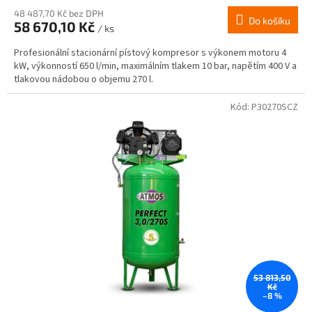
48 487,70 Kč bez DPH
Do košíku
58 670,10 Kč
/ ks
Profesionální stacionární pístový kompresor s výkonem motoru 4
kW, výkonností 650 l/min, maximálním tlakem 10 bar, napětím 400 V a
tlakovou nádobou o objemu 270 l.
Kód:
P30270SCZ
53 813,50
Kč
–8 %