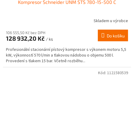
Kompresor Schneider UNM STS 780-15-500 C
Skladem u výrobce
106 555,50 Kč bez DPH
Do košíku
128 932,20 Kč
/ ks
Profesionální stacionární pístový kompresor s výkonem motoru 5,5
kW, výkonností 570 l/min a tlakovou nádobou o objemu 500 l.
Provedení s tlakem 15 bar. Včetně rozběhu...
Kód:
1121580539