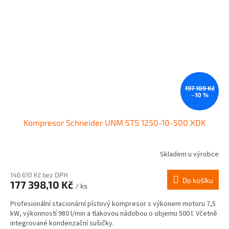
197 109 Kč
–10 %
Kompresor Schneider UNM STS 1250-10-500 XDK
Skladem u výrobce
146 610 Kč bez DPH
Do košíku
177 398,10 Kč
/ ks
Profesionální stacionární pístový kompresor s výkonem motoru 7,5
kW, výkonností 980 l/min a tlakovou nádobou o objemu 500 l. Včetně
integrované kondenzační sušičky.