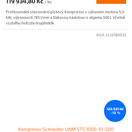
119 934,80 Kč
/ ks
Profesionální stacionární pístový kompresor s výkonem motoru 5,5
kW, výkonností 785 l/min a tlakovou nádobou o objemu 500 l. Včetně
rozběhu hvězda-trojúhelník.
Kód:
1121580523
122 331 Kč
–10 %
Kompresor Schneider UNM STS 1000-10-500