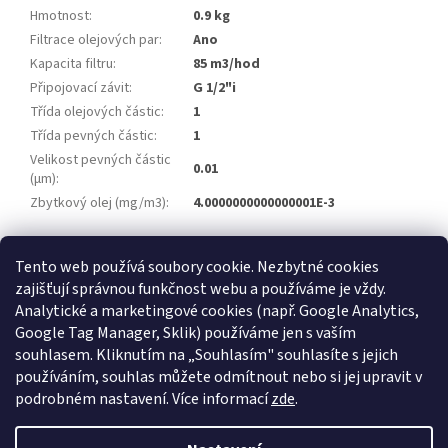
Hmotnost
:
0.9 kg
Filtrace olejových par
:
Ano
Kapacita filtru
:
85 m3/hod
Připojovací závit
:
G 1/2"i
Třída olejových částic
:
1
Třída pevných částic
:
1
Velikost pevných částic
0.01
(µm)
:
Zbytkový olej (mg/m3)
:
4.0000000000000001E-3
Z
Tento web používá soubory cookie. Nezbytné cookies
á
zajišťují správnou funkčnost webu a používáme je vždy.
Atlas Copco
Schneider Airsystems
ATMOS
BEKO Technologies
p
METAL WORK Pneumatic
Inaircom
Analytické a marketingové cookies (např. Google Analytics,
a
Google Tag Manager, Sklik) používáme jen s vaším
t
Atlas Copco
souhlasem. Kliknutím na „Souhlasím" souhlasíte s jejich
í
používáním, souhlas můžete odmítnout nebo si jej upravit v
podrobném nastavení. Více informací
zde
.
Vytvořil Shoptet