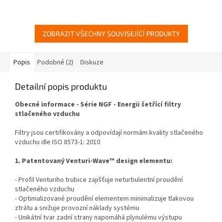
ZOBRAZIT VŠECHNY SOUVISEJÍCÍ PRODUKTY
Popis
Podobné (2)
Diskuze
Detailní popis produktu
Obecné informace - Série NGF - Energii šetřící filtry
stlačeného vzduchu
Filtry jsou certifikovány a odpovídají normám kvality stlačeného
vzduchu dle
ISO 8573-1: 2010
1. Patentovaný Venturi-Wave™ design elementu:
- Profil Venturiho trubice zajišťuje neturbulentní proudění
stlačeného vzduchu
- Optimalizované proudění elementem minimalizuje tlakovou
ztrátu a snižuje provozní náklady systému
- Unikátní tvar zadní strany napomáhá plynulému výstupu