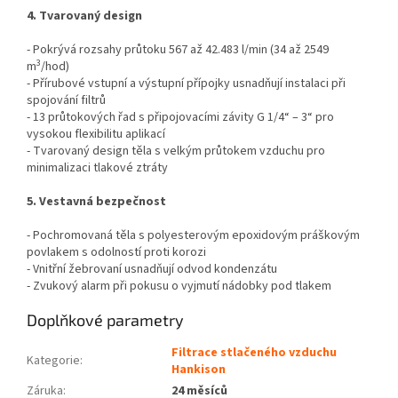
4. Tvarovaný design
- Pokrývá rozsahy průtoku 567 až 42.483 l/min (34 až 2549
3
m
/hod)
- Přírubové vstupní a výstupní přípojky usnadňují instalaci
při
spojování filtrů
- 13 průtokových řad s připojovacími závity G 1/4“ – 3“ pro
vysokou flexibilitu aplikací
- Tvarovaný design těla s velkým průtokem vzduchu pro
minimalizaci tlakové ztráty
5. Vestavná bezpečnost
- Pochromovaná těla s polyesterovým epoxidovým práškovým
povlakem s odolností proti korozi
- Vnitřní žebrovaní usnadňují odvod kondenzátu
- Zvukový alarm při pokusu o vyjmutí nádobky pod tlakem
Doplňkové parametry
Filtrace stlačeného vzduchu
Kategorie
:
Hankison
Záruka
:
24 měsíců