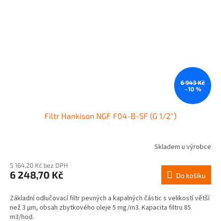
6 943 Kč
–10 %
Filtr Hankison NGF F04-B-SF (G 1/2")
Skladem u výrobce
5 164,20 Kč bez DPH
6 248,70 Kč
Do košíku
Základní odlučovací filtr pevných a kapalných částic s velikostí větší
než 3 µm, obsah zbytkového oleje 5 mg/m3. Kapacita filtru 85
m3/hod.