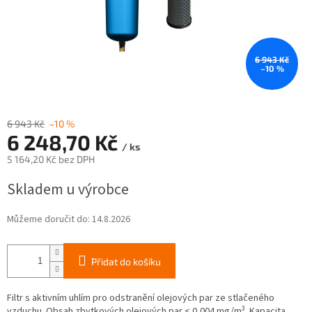
6 943 Kč
–10 %
6 943 Kč
–10 %
6 248,70 Kč
/ ks
5 164,20 Kč bez DPH
Měrná
Skladem u výrobce
cena:
Můžeme doručit do:
14.8.2026
Přidat do košíku
Filtr s aktivním uhlím pro odstranění olejových par ze stlačeného
3
vzduchu. Obsah zbytkových olejových par < 0,004 mg/m
. Kapacita