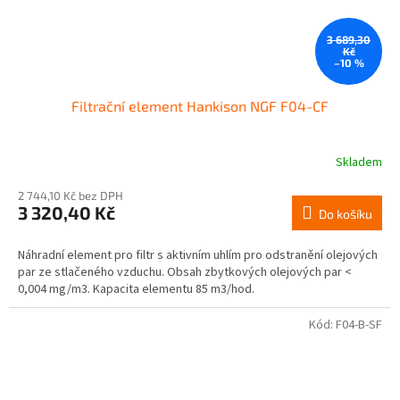
3 689,30
Kč
–10 %
Filtrační element Hankison NGF F04-CF
Skladem
2 744,10 Kč bez DPH
3 320,40 Kč
Do košíku
Náhradní element pro filtr s aktivním uhlím pro odstranění olejových
par ze stlačeného vzduchu. Obsah zbytkových olejových par <
0,004 mg/m3. Kapacita elementu 85 m3/hod.
Kód:
F04-B-SF