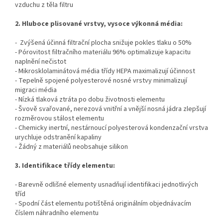
vzduchu z těla filtru
2. Hluboce plisované vrstvy, vysoce výkonná média:
- Zvýšená účinná filtrační plocha snižuje pokles tlaku o 50%
- Pórovitost filtračního materiálu 96% optimalizuje kapacitu
naplnění nečistot
-
Mikrosklolaminátová média třídy HEPA maximalizují účinnost
- Tepelně spojené polyesterové nosné vrstvy minimalizují
migraci média
- Nízká tlaková ztráta po dobu životnosti elementu
- Švově svařované, nerezová vnitřní a vnější nosná jádra zlepšují
rozměrovou stálost elementu
- Chemicky inertní, nestárnoucí polyesterová kondenzační vrstva
urychluje odstranění kapaliny
- Žádný z materiálů neobsahuje silikon
3. Identifikace třídy elementu:
-
Barevně odlišné elementy usnadňují identifikaci jednotlivých
tříd
- Spodní část elementu potištěná originálním objednávacím
číslem náhradního elementu