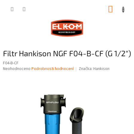
Přejít
NÁKUP
na
obsah
KOŠÍK
Filtr Hankison NGF F04-B-CF (G 1/2")
F04-B-CF
Průměrné
Neohodnoceno
Podrobnosti hodnocení
Značka:
Hankison
hodnocení
produktu
je
0,0
z
5
hvězdiček.