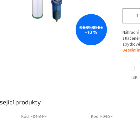
3 689,30 Kč
–10 %
Náhradní 
stlačeném
zbytkové
Detailní 
TISK
sející produkty
Kód:
F04-B-HF
Kód:
F04-SF