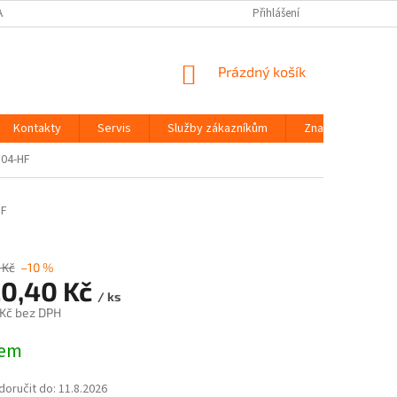
AJŮ
Přihlášení
NÁKUPNÍ
Prázdný košík
KOŠÍK
Kontakty
Servis
Služby zákazníkům
Značky
F04-HF
HF
 Kč
–10 %
20,40 Kč
/ ks
 Kč bez DPH
dem
oručit do:
11.8.2026