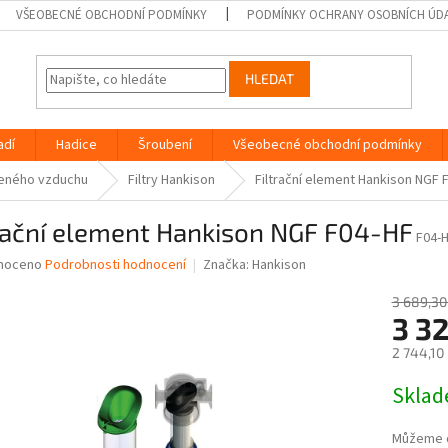
VŠEOBECNÉ OBCHODNÍ PODMÍNKY
PODMÍNKY OCHRANY OSOBNÍCH ÚD
HLEDAT
adí
Hadice
Šroubení
Všeobecné obchodní podmínky
ačeného vzduchu
Filtry Hankison
Filtrační element Hankison NGF 
trační element Hankison NGF F04-HF
F04-
né
noceno
Podrobnosti hodnocení
Značka:
Hankison
ní
u
3 689,30
3 3
2 744,10
Měrná
Skla
ek.
cena:
Můžeme d