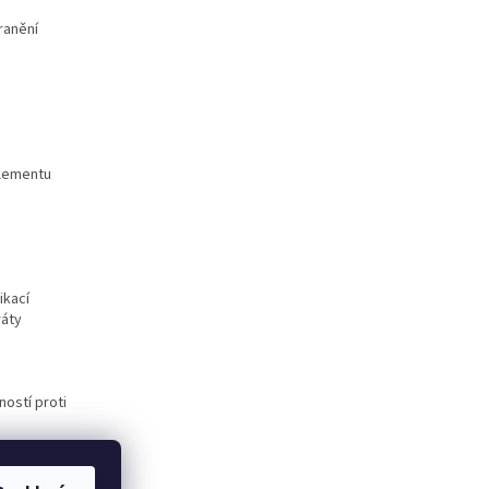
ranění
elementu
ikací
ráty
ostí proti