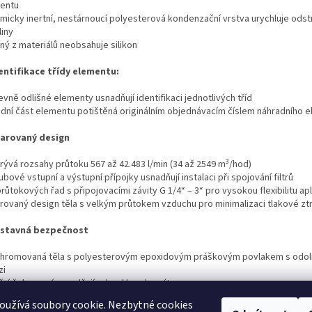
entu
emicky inertní, nestárnoucí polyesterová kondenzační vrstva urychluje odst
liny
ný z materiálů neobsahuje silikon
dentifikace třídy elementu:
evně odlišné elementy usnadňují identifikaci jednotlivých tříd
odní část elementu potištěná originálním objednávacím číslem náhradního 
varovaný design
3
rývá rozsahy průtoku 567 až 42.483 l/min (34 až 2549 m
/hod)
rubové vstupní a výstupní přípojky usnadňují instalaci
při spojování filtrů
průtokových řad s připojovacími závity G 1/4“ – 3“ pro vysokou flexibilitu apl
arovaný design těla s velkým průtokem vzduchu pro minimalizaci tlakové zt
estavná bezpečnost
chromovaná těla s polyesterovým epoxidovým práškovým povlakem s odoln
zi
itřní žebrovaní usnadňují odvod kondenzátu
ukový alarm při pokusu o vyjmutí nádobky pod tlakem
oužívá soubory cookie. Nezbytné cookies