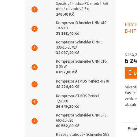
Spirálová hadice PU modrá 8x6
mm / obvodová 6 m
249,40 Kč
Kompresor Schneider UNM 410-
Filtr
10-50 D
B-HF 
27 168,40 Kč
Kompresor Schneider CPM L
330-10-20 WX
32 097,20 Kč
5 164,
6 24
Kompresor Schneider UNM 210-
8-25 W
8 097,80 Kč
D
Kompresor ATMOS Perfect 4/270
48 224,90 Kč
Mikrof
částic
Kompresor ATMOS Perfect
veliko
7,5/500
obsah 
86 649,30 Kč
mg/m3.
Kompresor Schneider UNM STS
m3/ho
660-10-270
60 552,80 Kč
Popi
Rázový utahovák Schneider SGS