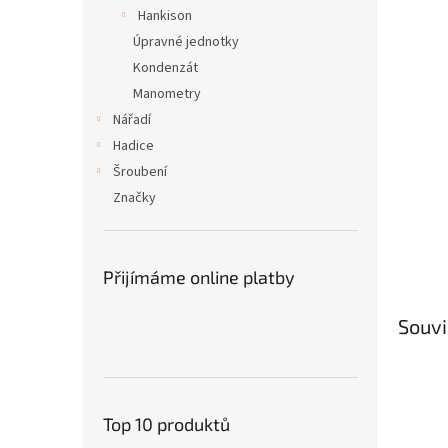
n
Hankison
e
Úpravné jednotky
l
Kondenzát
Manometry
Nářadí
Hadice
Šroubení
Značky
Přijímáme online platby
Souvi
Top 10 produktů