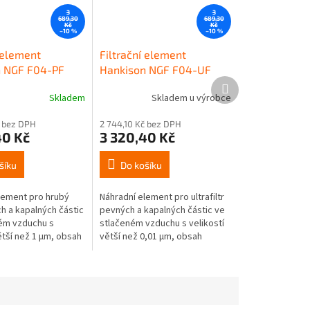
3
3
689,30
689,30
Kč
Kč
–10 %
–10 %
 element
Filtrační element
n NGF F04-PF
Hankison NGF F04-UF
Další
produkt
Skladem
Skladem u výrobce
č bez DPH
2 744,10 Kč bez DPH
40 Kč
3 320,40 Kč
šíku
Do košíku
lement pro hrubý
Náhradní element pro ultrafiltr
ch a kapalných částic
pevných a kapalných částic ve
ém vzduchu s
stlačeném vzduchu s velikostí
ětší než 1 µm, obsah
větší než 0,01 µm, obsah
 oleje 2 mg/m3.
zbytkového oleje < 0,001
lementu 85 m3/hod.
mg/m3. Kapacita elementu 85
m3/hod.