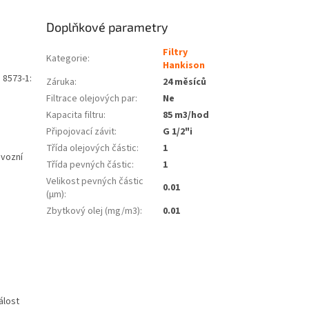
Doplňkové parametry
Filtry
Kategorie
:
Hankison
 8573-1:
Záruka
:
24 měsíců
Filtrace olejových par
:
Ne
Kapacita filtru
:
85 m3/hod
Připojovací závit
:
G 1/2"i
Třída olejových částic
:
1
ovozní
Třída pevných částic
:
1
Velikost pevných částic
0.01
(µm)
:
Zbytkový olej (mg/m3)
:
0.01
álost