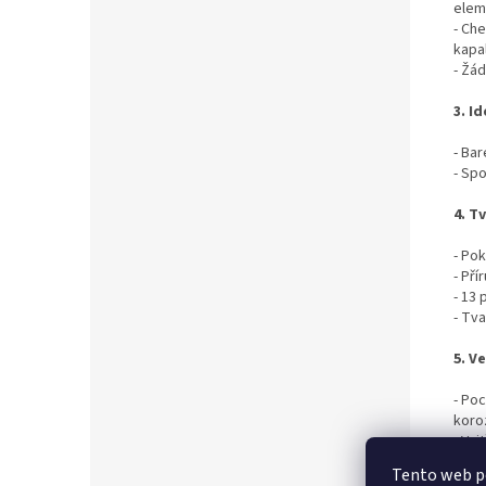
elem
- Ch
kapa
- Žád
3. I
-
Bar
- Sp
4. T
- Pok
- Pří
- 13 
- Tv
5. V
- Po
koro
- Vn
- Zv
Tento web p