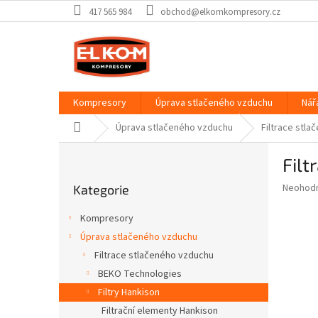
Přejít
417 565 984
obchod@elkomkompresory.cz
na
obsah
Kompresory
Úprava stlačeného vzduchu
Nář
Domů
Úprava stlačeného vzduchu
Filtrace stl
P
Fil
o
Přeskočit
s
Průměr
Neohod
Kategorie
kategorie
t
hodnoce
r
produkt
Kompresory
a
je
Úprava stlačeného vzduchu
0,0
n
z
Filtrace stlačeného vzduchu
n
5
í
BEKO Technologies
hvězdič
p
Filtry Hankison
a
Filtrační elementy Hankison