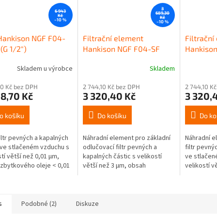
3
6 943
689,30
Kč
Kč
–10 %
–10 %
 Hankison NGF F04-
Filtrační element
Filtrační
(G 1/2")
Hankison NGF F04-SF
Hankiso
Skladem u výrobce
Skladem
20 Kč bez DPH
2 744,10 Kč bez DPH
2 744,10 K
8,70 Kč
3 320,40 Kč
3 320,
o košíku
Do košíku
Do ko
iltr pevných a kapalných
Náhradní element pro základní
Náhradní e
 ve stlačeném vzduchu s
odlučovací filtr pevných a
filtr pevný
stí větší než 0,01 µm,
kapalných částic s velikostí
ve stlačen
zbytkového oleje < 0,01
větší než 3 µm, obsah
velikostí v
 Kapacita filtru 85
zbytkového oleje 5 mg/m3.
zbytkového
d.
Kapacita elementu 85 m3/hod.
Kapacita e
s
Podobné (2)
Diskuze