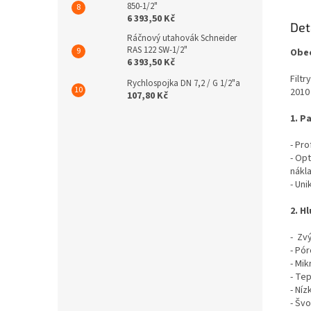
850-1/2"
6 393,50 Kč
Det
Ráčnový utahovák Schneider
RAS 122 SW-1/2"
Obec
6 393,50 Kč
Filt
Rychlospojka DN 7,2 / G 1/2"a
2010
107,80 Kč
1. P
- Pro
- Op
nákl
- Uni
2. H
- Zvý
- Pór
-
Mik
- Te
- Ní
- Švo