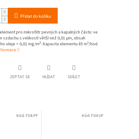
Přidat do košíku
element pro mikrofiltr pevných a kapalných částic ve
 vzduchu s velikostí větší než 0,01 µm, obsah
3
3
ho oleje < 0,01 mg/m
. Kapacita elementu 85 m
/hod.
informace
ZEPTAT SE
HLÍDAT
SDÍLET
Kód:
F04-PF
Kód:
F04-UF