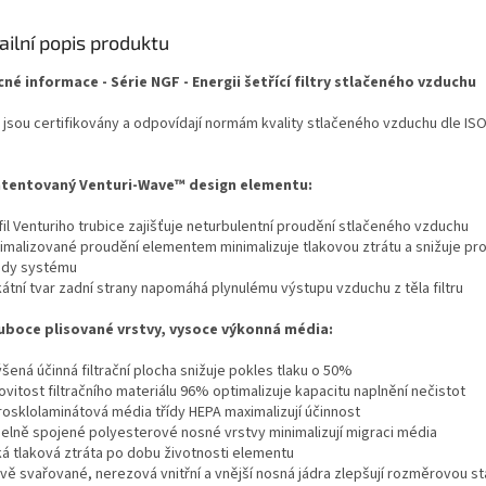
ailní popis produktu
né informace - Série NGF - Energii šetřící filtry stlačeného vzduchu
ry jsou certifikovány a odpovídají normám kvality stlačeného vzduchu dle
ISO
atentovaný Venturi-Wave™ design elementu:
fil Venturiho trubice zajišťuje neturbulentní proudění stlačeného vzduchu
timalizované proudění elementem minimalizuje tlakovou ztrátu a snižuje pr
ady systému
kátní tvar zadní strany napomáhá plynulému výstupu vzduchu z těla filtru
luboce plisované vrstvy, vysoce výkonná média:
šená účinná filtrační plocha snižuje pokles tlaku o 50%
ovitost filtračního materiálu 96% optimalizuje kapacitu naplnění nečistot
rosklolaminátová média třídy HEPA maximalizují účinnost
pelně spojené polyesterové nosné vrstvy minimalizují migraci média
zká tlaková ztráta po dobu životnosti elementu
vě svařované, nerezová vnitřní a vnější nosná jádra zlepšují
rozměrovou st