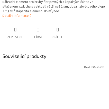
Náhradní element pro hrubý filtr pevných a kapalných částic ve
stlačeném vzduchu s velikostí větší než 1 µm, obsah zbytkového oleje
3
3
2 mg/m
. Kapacita elementu 85 m
/hod.
Detailní informace
ZEPTAT SE
HLÍDAT
SDÍLET
Související produkty
Kód:
F04-B-PF