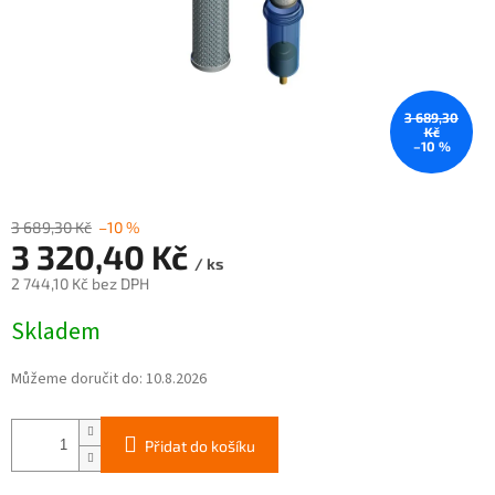
3 689,30
Kč
–10 %
3 689,30 Kč
–10 %
3 320,40 Kč
/ ks
2 744,10 Kč bez DPH
Měrná
Skladem
cena:
Můžeme doručit do:
10.8.2026
Přidat do košíku