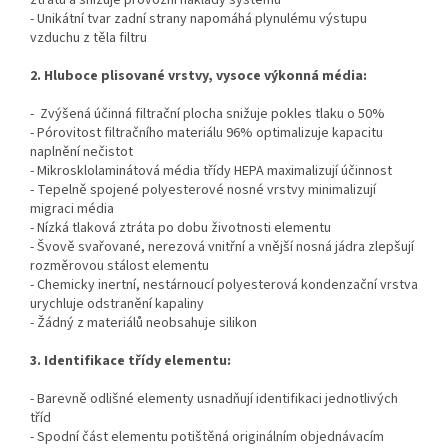
ztrátu a snižuje provozní náklady systému
- Unikátní tvar zadní strany napomáhá plynulému výstupu
vzduchu z těla filtru
2. Hluboce plisované vrstvy, vysoce výkonná média:
- Zvýšená účinná filtrační plocha snižuje pokles tlaku o 50%
- Pórovitost filtračního materiálu 96% optimalizuje kapacitu
naplnění nečistot
-
Mikrosklolaminátová média třídy HEPA maximalizují účinnost
- Tepelně spojené polyesterové nosné vrstvy minimalizují
migraci média
- Nízká tlaková ztráta po dobu životnosti elementu
- Švově svařované, nerezová vnitřní a vnější nosná jádra zlepšují
rozměrovou stálost elementu
- Chemicky inertní, nestárnoucí polyesterová kondenzační vrstva
urychluje odstranění kapaliny
- Žádný z materiálů neobsahuje silikon
3. Identifikace třídy elementu:
-
Barevně odlišné elementy usnadňují identifikaci jednotlivých
tříd
- Spodní část elementu potištěná originálním objednávacím