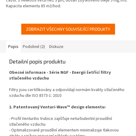
částic s velikostí větší než 3 µm, obsah zbytkového oleje 5 mg/m3.
Kapacita elementu 85 m3/hod.
ZOBRAZIT VŠECHNY SOUVISEJÍCÍ PRODUKTY
Popis
Podobné (2)
Diskuze
Detailní popis produktu
Obecné informace - Série NGF - Energii šetřící filtry
stlačeného vzduchu
Filtry jsou certifikovány a odpovídají normám kvality stlačeného
vzduchu dle
ISO 8573-1: 2010
1. Patentovaný Venturi-Wave™ design elementu:
- Profil Venturiho trubice zajišťuje neturbulentní proudění
stlačeného vzduchu
- Optimalizované proudění elementem minimalizuje tlakovou