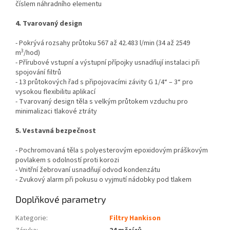
číslem náhradního elementu
4. Tvarovaný design
- Pokrývá rozsahy průtoku 567 až 42.483 l/min (34 až 2549
3
m
/hod)
- Přírubové vstupní a výstupní přípojky usnadňují instalaci
při
spojování filtrů
- 13 průtokových řad s připojovacími závity G 1/4“ – 3“ pro
vysokou flexibilitu aplikací
- Tvarovaný design těla s velkým průtokem vzduchu pro
minimalizaci tlakové ztráty
5. Vestavná bezpečnost
- Pochromovaná těla s polyesterovým epoxidovým práškovým
povlakem s odolností proti korozi
- Vnitřní žebrovaní usnadňují odvod kondenzátu
- Zvukový alarm při pokusu o vyjmutí nádobky pod tlakem
Doplňkové parametry
Kategorie
:
Filtry Hankison