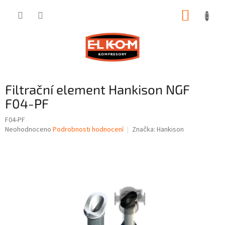
Přejít
NÁKUP
na
obsah
KOŠÍK
Filtrační element Hankison NGF
F04-PF
F04-PF
Průměrné
Neohodnoceno
Podrobnosti hodnocení
Značka:
Hankison
hodnocení
produktu
je
0,0
z
5
hvězdiček.