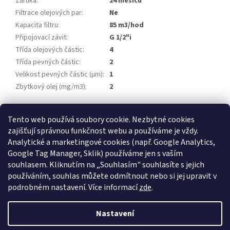
Záruka
:
24 měsíců
Filtrace olejových par
:
Ne
Kapacita filtru
:
85 m3/hod
Připojovací závit
:
G 1/2"i
Třída olejových částic
:
4
Třída pevných částic
:
2
Velikost pevných částic (µm)
:
1
Zbytkový olej (mg/m3)
:
2
Z
Tento web používá soubory cookie. Nezbytné cookies
á
zajišťují správnou funkčnost webu a používáme je vždy.
Atlas Copco
Schneider Airsystems
ATMOS
BEKO Technologies
p
METAL WORK Pneumatic
Inaircom
Analytické a marketingové cookies (např. Google Analytics,
a
Google Tag Manager, Sklik) používáme jen s vaším
t
Atlas Copco
souhlasem. Kliknutím na „Souhlasím" souhlasíte s jejich
í
používáním, souhlas můžete odmítnout nebo si jej upravit v
podrobném nastavení. Více informací
zde
.
Vytvořil Shoptet
Nastavení