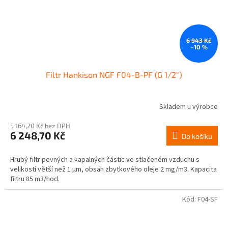
6 943 Kč
–10 %
Filtr Hankison NGF F04-B-PF (G 1/2")
Skladem u výrobce
5 164,20 Kč bez DPH
6 248,70 Kč
Do košíku
Hrubý filtr pevných a kapalných částic ve stlačeném vzduchu s
velikostí větší než 1 µm, obsah zbytkového oleje 2 mg/m3. Kapacita
filtru 85 m3/hod.
Kód:
F04-SF