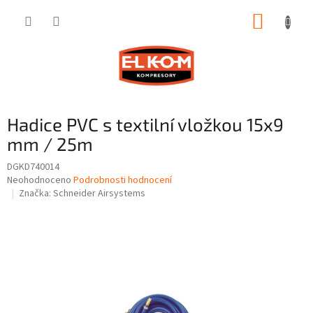
Přejít
NÁKUP
na
obsah
KOŠÍK
Hadice PVC s textilní vložkou 15x9
mm / 25m
DGKD740014
Průměrné
Neohodnoceno
Podrobnosti hodnocení
hodnocení
Značka:
Schneider Airsystems
produktu
je
0,0
z
5
hvězdiček.