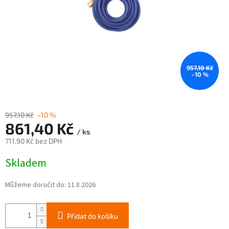
957,10 Kč
–10 %
957,10 Kč
–10 %
861,40 Kč
/ ks
711,90 Kč bez DPH
Měrná
Skladem
cena:
Můžeme doručit do:
11.8.2026
Přidat do košíku