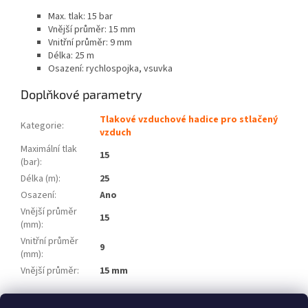
Max. tlak: 15 bar
Vnější průměr: 15 mm
Vnitřní průměr: 9 mm
Délka: 25 m
Osazení: rychlospojka, vsuvka
Doplňkové parametry
Tlakové vzduchové hadice pro stlačený
Kategorie
:
vzduch
Maximální tlak
15
(bar)
:
Délka (m)
:
25
Osazení
:
Ano
Vnější průměr
15
(mm)
:
Vnitřní průměr
9
(mm)
:
Vnější průměr
:
15 mm