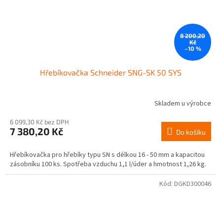
8 200,20
Kč
–10 %
Hřebíkovačka Schneider SNG-SK 50 SYS
Skladem u výrobce
6 099,30 Kč bez DPH
7 380,20 Kč
Do košíku
Hřebíkovačka pro hřebíky typu SN s délkou 16 - 50 mm a kapacitou
zásobníku 100 ks. Spotřeba vzduchu 1,1 l/úder a hmotnost 1,26 kg.
Kód:
DGKD300046