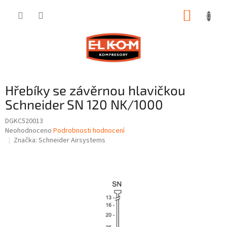
Přejít
NÁKUP
na
obsah
KOŠÍK
Hřebíky se závěrnou hlavičkou
Schneider SN 120 NK/1000
DGKC520013
Průměrné
Neohodnoceno
Podrobnosti hodnocení
hodnocení
Značka:
Schneider Airsystems
produktu
je
0,0
z
5
hvězdiček.