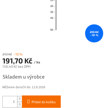
213 Kč
–10 %
213 Kč
–10 %
191,70 Kč
/ ks
158,40 Kč bez DPH
Měrná
Skladem u výrobce
cena:
Můžeme doručit do:
12.8.2026
Přidat do košíku