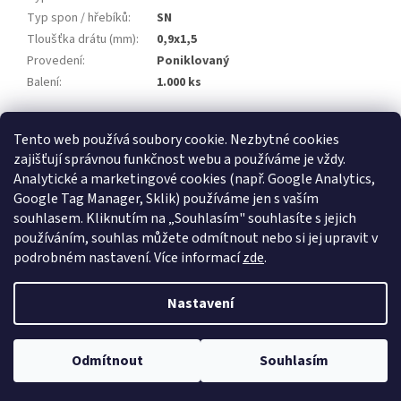
Typ spon / hřebíků
:
SN
Tloušťka drátu (mm)
:
0,9x1,5
Provedení
:
Poniklovaný
Balení
:
1.000 ks
Z
Tento web používá soubory cookie. Nezbytné cookies
á
zajišťují správnou funkčnost webu a používáme je vždy.
Atlas Copco
Schneider Airsystems
ATMOS
BEKO Technologies
p
METAL WORK Pneumatic
Inaircom
Analytické a marketingové cookies (např. Google Analytics,
a
Google Tag Manager, Sklik) používáme jen s vaším
t
Atlas Copco
souhlasem. Kliknutím na „Souhlasím" souhlasíte s jejich
í
používáním, souhlas můžete odmítnout nebo si jej upravit v
podrobném nastavení. Více informací
zde
.
Vytvořil Shoptet
Nastavení
Copyright 2026
ELKOM - kompresory s.r.o.
. Všechna práva
Odmítnout
Souhlasím
vyhrazena.
Upravit nastavení cookies