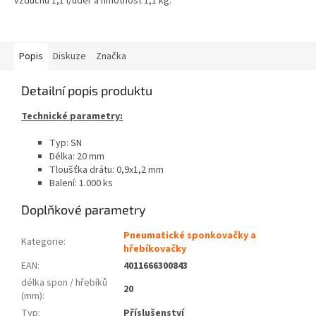
vzduchu 1,1 l/úder a hmotnost 1,1 kg.
Popis
Diskuze
Značka
Detailní popis produktu
Technické parametry:
Typ: SN
Délka: 20 mm
Tloušťka drátu: 0,9x1,2 mm
Balení: 1.000 ks
Doplňkové parametry
Pneumatické sponkovačky a
Kategorie
:
hřebíkovačky
EAN
:
4011666300843
délka spon / hřebíků
20
(mm)
:
Typ
:
Příslušenství