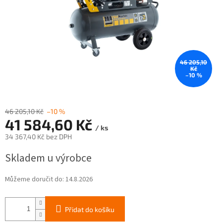
46 205,10
Kč
–10 %
46 205,10 Kč
–10 %
41 584,60 Kč
/ ks
34 367,40 Kč bez DPH
Měrná
Skladem u výrobce
cena:
Můžeme doručit do:
14.8.2026
Přidat do košíku