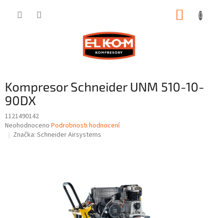
Přejít
NÁKUP
na
obsah
KOŠÍK
Kompresor Schneider UNM 510-10-
90DX
1121490142
Průměrné
Neohodnoceno
Podrobnosti hodnocení
hodnocení
Značka:
Schneider Airsystems
produktu
je
0,0
z
5
hvězdiček.