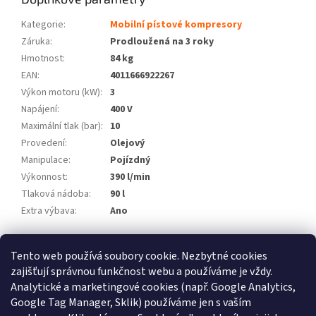
Kategorie
:
Mobilní pístové kompresory
Záruka
:
Prodloužená na 3 roky
Hmotnost
:
84 kg
EAN
:
4011666922267
Výkon motoru (kW)
:
3
Napájení
:
400 V
Maximální tlak (bar)
:
10
Provedení
:
Olejový
Manipulace
:
Pojízdný
Výkonnost
:
390 l/min
Tlaková nádoba
:
90 l
Extra výbava
:
Ano
Z
Tento web používá soubory cookie. Nezbytné cookies
á
zajišťují správnou funkčnost webu a používáme je vždy.
Atlas Copco
Schneider Airsystems
ATMOS
BEKO Technologies
p
METAL WORK Pneumatic
Inaircom
Analytické a marketingové cookies (např. Google Analytics,
a
Google Tag Manager, Sklik) používáme jen s vaším
t
Atlas Copco