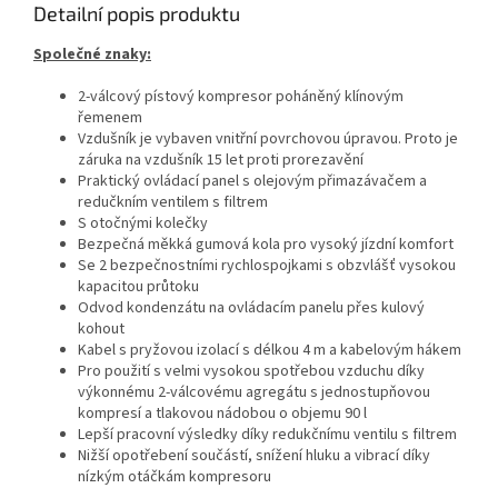
Detailní popis produktu
Společné znaky:
2-válcový pístový kompresor poháněný klínovým
řemenem
Vzdušník je vybaven vnitřní povrchovou úpravou. Proto je
záruka na vzdušník 15 let proti prorezavění
Praktický ovládací panel s olejovým přimazávačem a
redučkním ventilem s filtrem
S otočnými kolečky
Bezpečná měkká gumová kola pro vysoký jízdní komfort
Se 2 bezpečnostními rychlospojkami s obzvlášť vysokou
kapacitou průtoku
Odvod kondenzátu na ovládacím panelu přes kulový
kohout
Kabel s pryžovou izolací s délkou 4 m a kabelovým hákem
Pro použití s velmi vysokou spotřebou vzduchu díky
výkonnému 2-válcovému agregátu s jednostupňovou
kompresí a tlakovou nádobou o objemu 90 l
Lepší pracovní výsledky díky redukčnímu ventilu s filtrem
Nižší opotřebení součástí, snížení hluku a vibrací díky
nízkým otáčkám kompresoru