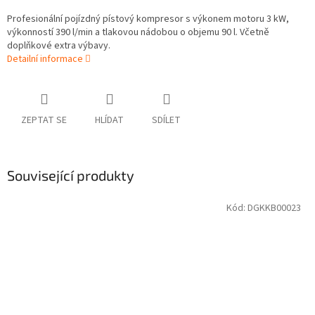
Profesionální pojízdný pístový kompresor s výkonem motoru 3 kW,
výkonností 390 l/min a tlakovou nádobou o objemu 90 l. Včetně
doplňkové extra výbavy.
Detailní informace
ZEPTAT SE
HLÍDAT
SDÍLET
Související produkty
Kód:
DGKKB00023