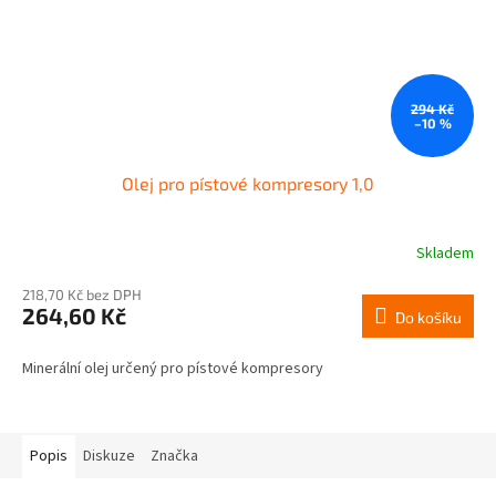
294 Kč
–10 %
Olej pro pístové kompresory 1,0
Skladem
218,70 Kč bez DPH
264,60 Kč
Do košíku
Minerální olej určený pro pístové kompresory
Popis
Diskuze
Značka