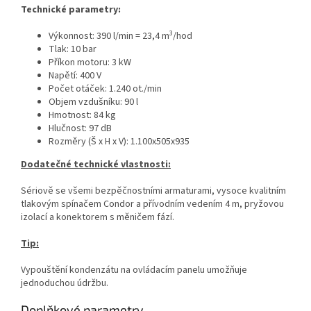
Technické parametry:
3
Výkonnost: 390 l/min = 23,4 m
/hod
Tlak: 10 bar
Příkon motoru: 3 kW
Napětí: 400 V
Počet otáček: 1.240 ot./min
Objem vzdušníku: 90 l
Hmotnost: 84 kg
Hlučnost: 97 dB
Rozměry (Š x H x V): 1.100x505x935
Dodatečné technické vlastnosti:
Sériově se všemi bezpěčnostními armaturami, vysoce kvalitním
tlakovým spínačem Condor a přívodním vedením 4 m, pryžovou
izolací a konektorem s měničem fází.
Tip:
Vypouštění kondenzátu na ovládacím panelu umožňuje
jednoduchou údržbu.
Doplňkové parametry