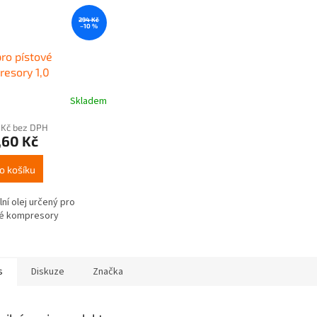
294 Kč
–10 %
pro pístové
esory 1,0
Skladem
 Kč bez DPH
,60 Kč
o košíku
lní olej určený pro
vé kompresory
s
Diskuze
Značka