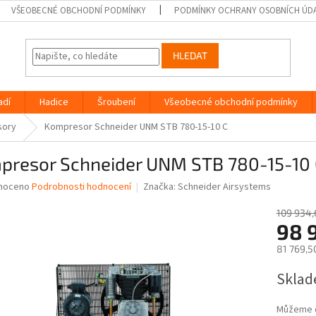
VŠEOBECNÉ OBCHODNÍ PODMÍNKY
PODMÍNKY OCHRANY OSOBNÍCH ÚD
HLEDAT
adí
Hadice
Šroubení
Všeobecné obchodní podmínky
sory
Kompresor Schneider UNM STB 780-15-10 C
presor Schneider UNM STB 780-15-10 
né
noceno
Podrobnosti hodnocení
Značka:
Schneider Airsystems
ní
u
109 934,
98 
81 769,5
Měrná
Sklad
ek.
cena:
Můžeme d