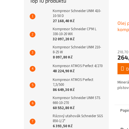
Top 10 produktů
Kompresor Schneider UNM 410-
10-50 D
27 168,40 Kč
Olej 
Kompresor Schneider CPM L
kompr
330-10-20 WX
32 097,20 Kč
Kompresor Schneider UNM 210-
8-25 W
218,70
264
8 097,80 Kč
Kompresor ATMOS Perfect 4/270
D
48 224,90 Kč
Kompresor ATMOS Perfect
Minerá
7,5/500
písto
86 649,30 Kč
Kompresor Schneider UNM STS
660-10-270
60 552,80 Kč
Popi
Rázový utahovák Schneider SGS
850-1/2"
6 393,50 Kč