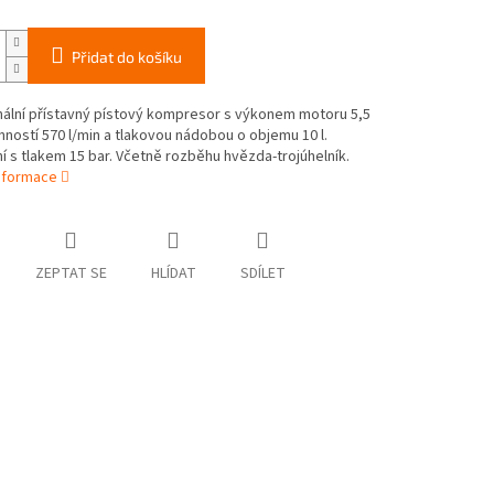
Přidat do košíku
nální přístavný pístový kompresor s výkonem motoru 5,5
ností 570 l/min a tlakovou nádobou o objemu 10 l.
 s tlakem 15 bar. Včetně rozběhu hvězda-trojúhelník.
informace
ZEPTAT SE
HLÍDAT
SDÍLET