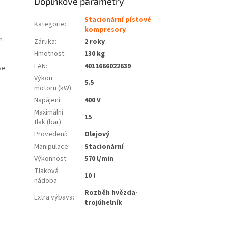
Doplňkové parametry
Stacionární pístové
Kategorie
:
kompresory
m
Záruka
:
2 roky
ě
Hmotnost
:
130 kg
EAN
:
4011666022639
se
Výkon
5.5
motoru (kW)
:
Napájení
:
400 V
Maximální
15
tlak (bar)
:
Provedení
:
Olejový
Manipulace
:
Stacionární
Výkonnost
:
570 l/min
Tlaková
10 l
nádoba
:
Rozběh hvězda-
Extra výbava
:
trojúhelník