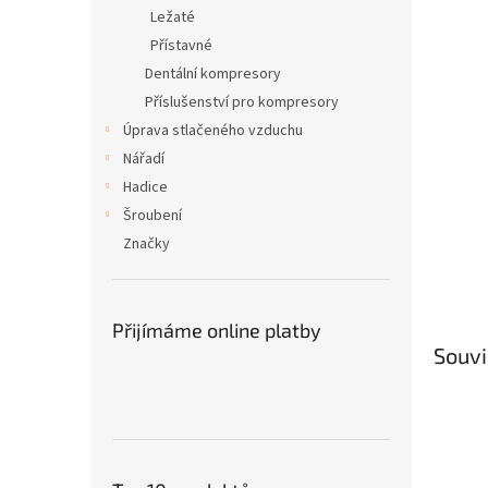
n
Ležaté
e
Přístavné
l
Dentální kompresory
Příslušenství pro kompresory
Úprava stlačeného vzduchu
Nářadí
Hadice
Šroubení
Značky
Přijímáme online platby
Souvi