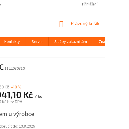
AJŮ
Přihlášení
NÁKUPNÍ
Prázdný košík
KOŠÍK
Kontakty
Servis
Služby zákazníkům
Značky
C
1122030310
60 Kč
–10 %
941,10 Kč
/ ks
0 Kč bez DPH
em u výrobce
oručit do:
13.8.2026