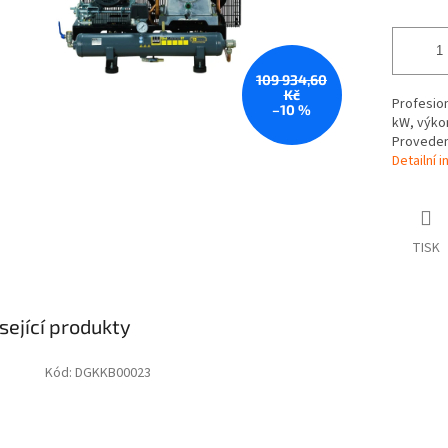
109 934,60
Kč
Profesio
–10 %
kW, výkon
Provedení
Detailní 
TISK
sející produkty
Kód:
DGKKB00023