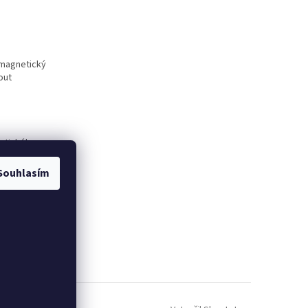
omagnetický
out
atického
Souhlasím
tic
Inaircom