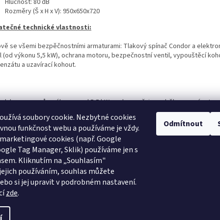
Hlučnost: 80 dB
Rozměry (Š x H x V): 950x650x720
tečné technické vlastnosti:
ově se všemi bezpěčnostními armaturami: Tlakový spínač Condor a elektr
il (od výkonu 5,5 kW), ochrana motoru, bezpečnostní ventil, vypouštěcí koh
enzátu a uzavírací kohout.
ech kompresorů s výkonem od 5,5 kW se doporučuje rozběh pomocí autom
ínače hvězda-trojúhelník.
oužívá soubory cookie. Nezbytné cookies
Odmítnout
rávnou funkčnost webu a používáme je vždy.
 marketingové cookies (např. Google
oogle Tag Manager, Sklik) používáme jen s
asem. Kliknutím na „Souhlasím"
Schneider Airsystems
ATMOS
BEKO Technologies
METAL WORK Pneuma
 jejich používáním, souhlas můžete
bo si jej upravit v podrobném nastavení.
Atlas Copco
cí
zde
.
í