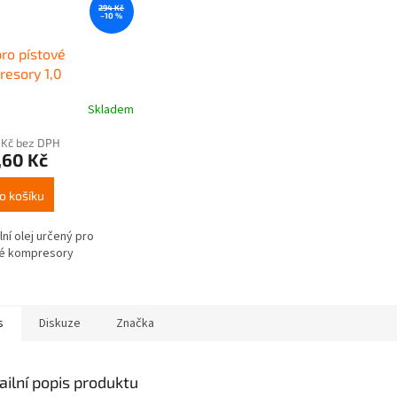
294 Kč
–10 %
pro pístové
esory 1,0
Skladem
 Kč bez DPH
,60 Kč
o košíku
lní olej určený pro
vé kompresory
s
Diskuze
Značka
ailní popis produktu