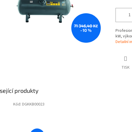
71 346,40 Kč
–10 %
Profesio
kW, výkon
Detailní 
TISK
sející produkty
Kód:
DGKKB00023