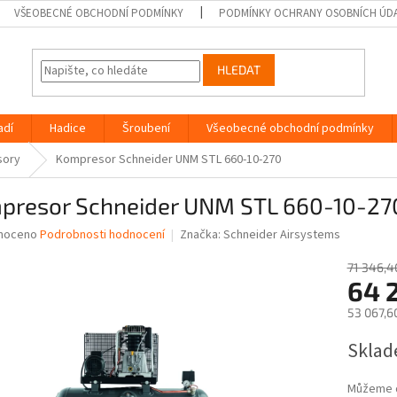
VŠEOBECNÉ OBCHODNÍ PODMÍNKY
PODMÍNKY OCHRANY OSOBNÍCH ÚD
HLEDAT
adí
Hadice
Šroubení
Všeobecné obchodní podmínky
sory
Kompresor Schneider UNM STL 660-10-270
presor Schneider UNM STL 660-10-27
né
noceno
Podrobnosti hodnocení
Značka:
Schneider Airsystems
ní
u
71 346,4
64 
53 067,6
Měrná
Sklad
ek.
cena:
Můžeme d