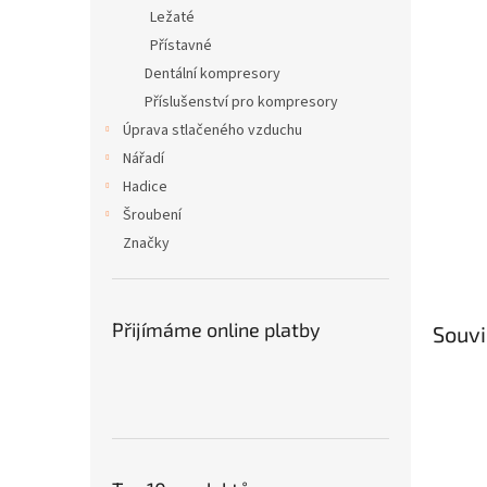
n
Ležaté
e
Přístavné
l
Dentální kompresory
Příslušenství pro kompresory
Úprava stlačeného vzduchu
Nářadí
Hadice
Šroubení
Značky
Přijímáme online platby
Souvi