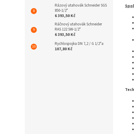
Rázový utahovák Schneider SGS
Spol
850-1/2"
6 393,50 Kč
Ráčnový utahovák Schneider
RAS 122 SW-1/2"
6 393,50 Kč
Rychlospojka DN 7,2 / G 1/2"a
107,80 Kč
Tech