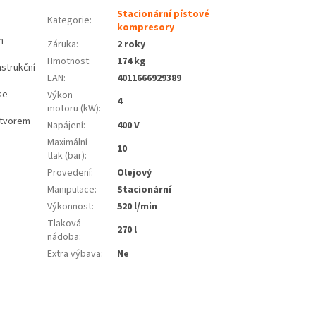
Stacionární pístové
Kategorie
:
kompresory
m
Záruka
:
2 roky
ě
Hmotnost
:
174 kg
nstrukční
EAN
:
4011666929389
se
Výkon
4
motoru (kW)
:
otvorem
Napájení
:
400 V
Maximální
10
tlak (bar)
:
Provedení
:
Olejový
Manipulace
:
Stacionární
Výkonnost
:
520 l/min
Tlaková
270 l
nádoba
:
Extra výbava
:
Ne