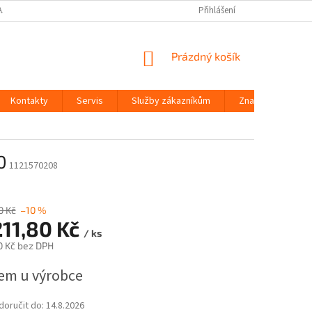
AJŮ
Přihlášení
NÁKUPNÍ
Prázdný košík
KOŠÍK
Kontakty
Servis
Služby zákazníkům
Značky
0
1121570208
0 Kč
–10 %
211,80 Kč
/ ks
0 Kč bez DPH
em u výrobce
oručit do:
14.8.2026