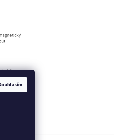
omagnetický
out
atického
Souhlasím
tic
Inaircom