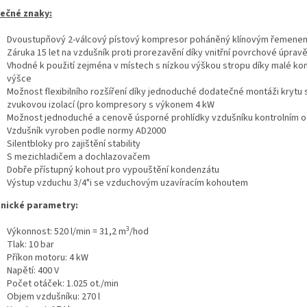
ečné znaky:
Dvoustupňový 2-válcový pístový kompresor poháněný klínovým řemene
Záruka 15 let na vzdušník proti prorezavění díky vnitřní povrchové úprav
Vhodné k použití zejména v místech s nízkou výškou stropu díky malé ko
výšce
Možnost flexibilního rozšíření díky jednoduché dodatečné montáži krytu 
zvukovou izolací (pro kompresory s výkonem 4 kW
Možnost jednoduché a cenově úsporné prohlídky vzdušníku kontrolním 
Vzdušník vyroben podle normy AD2000
Silentbloky pro zajištění stability
S mezichladičem a dochlazovačem
Dobře přístupný kohout pro vypouštění kondenzátu
Výstup vzduchu 3/4"i se vzduchovým uzavíracím kohoutem
nické parametry:
3
Výkonnost: 520 l/min = 31,2 m
/hod
Tlak: 10 bar
Příkon motoru: 4 kW
Napětí: 400 V
Počet otáček: 1.025 ot./min
Objem vzdušníku: 270 l