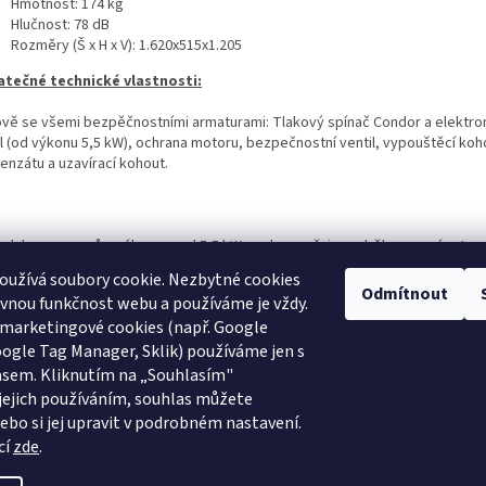
Hmotnost: 174 kg
Hlučnost: 78 dB
Rozměry (Š x H x V): 1.620x515x1.205
tečné technické vlastnosti:
ově se všemi bezpěčnostními armaturami: Tlakový spínač Condor a elektr
il (od výkonu 5,5 kW), ochrana motoru, bezpečnostní ventil, vypouštěcí koh
enzátu a uzavírací kohout.
ech kompresorů s výkonem od 5,5 kW se doporučuje rozběh pomocí autom
ínače hvězda-trojúhelník.
oužívá soubory cookie. Nezbytné cookies
Odmítnout
rávnou funkčnost webu a používáme je vždy.
 marketingové cookies (např. Google
oogle Tag Manager, Sklik) používáme jen s
asem. Kliknutím na „Souhlasím"
Schneider Airsystems
ATMOS
BEKO Technologies
METAL WORK Pneuma
 jejich používáním, souhlas můžete
bo si jej upravit v podrobném nastavení.
Atlas Copco
cí
zde
.