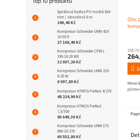
Top 10 produktů
Spirálová hadice PU modrá 8x6
mm / obvodová 6 m
Olej 
249,40 Kč
kompr
Kompresor Schneider UNM 410-
10-50 D
27 168,40 Kč
218,70
Kompresor Schneider CPM L
264
330-10-20 WX
32 097,20 Kč
D
Kompresor Schneider UNM 210-
8-25 W
8 097,80 Kč
Minerá
písto
Kompresor ATMOS Perfect 4/270
48 224,90 Kč
Kompresor ATMOS Perfect
7,5/500
Popi
86 649,30 Kč
Kompresor Schneider UNM STS
660-10-270
Det
60 552,80 Kč