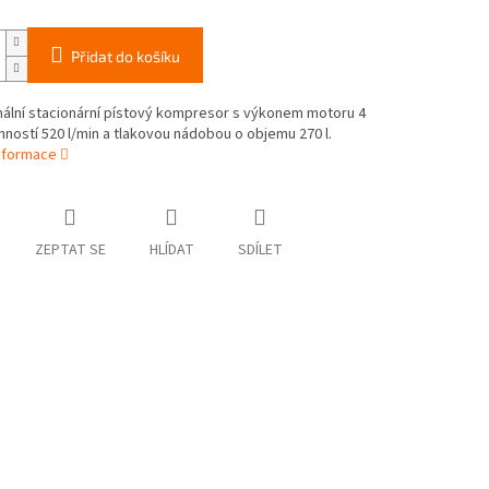
Přidat do košíku
nální stacionární pístový kompresor s výkonem motoru 4
ností 520 l/min a tlakovou nádobou o objemu 270 l.
informace
ZEPTAT SE
HLÍDAT
SDÍLET