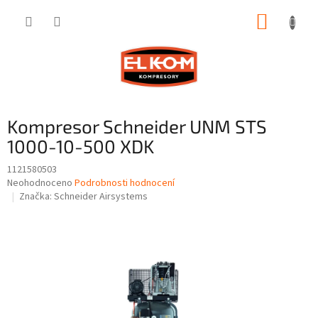
Přejít
NÁKUP
na
obsah
KOŠÍK
Kompresor Schneider UNM STS
1000-10-500 XDK
1121580503
Průměrné
Neohodnoceno
Podrobnosti hodnocení
hodnocení
Značka:
Schneider Airsystems
produktu
je
0,0
z
5
hvězdiček.