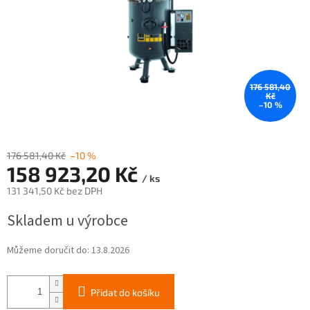
176 581,40
Kč
–10 %
176 581,40 Kč
–10 %
158 923,20 Kč
/ ks
131 341,50 Kč bez DPH
Měrná
Skladem u výrobce
cena:
Můžeme doručit do:
13.8.2026
Přidat do košíku