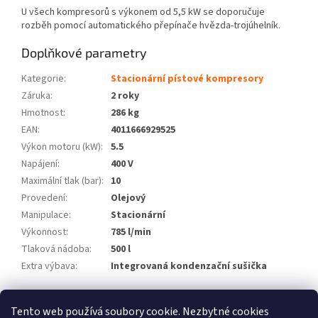
U všech kompresorů s výkonem od 5,5 kW se doporučuje
rozběh pomocí automatického přepínače hvězda-trojúhelník.
Doplňkové parametry
Kategorie
:
Stacionární pístové kompresory
Záruka
:
2 roky
Hmotnost
:
286 kg
EAN
:
4011666929525
Výkon motoru (kW)
:
5.5
Napájení
:
400 V
Maximální tlak (bar)
:
10
Provedení
:
Olejový
Manipulace
:
Stacionární
Výkonnost
:
785 l/min
Tlaková nádoba
:
500 l
Extra výbava
:
Integrovaná kondenzační sušička
Z
Tento web používá soubory cookie. Nezbytné cookies