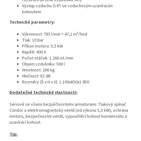
rozšíření (kromě vzdušníku 90 l)
Výstup vzduchu 3/4"i se vzduchovým uzavíracím
kohoutem
Technické parametry:
3
Výkonnost: 785 l/min = 47,1 m
/hod
Tlak: 10 bar
Příkon motoru: 5,5 kW
Napětí: 400 V
Počet otáček: 1.260 ot./min
Objem vzdušníku: 500 l
Hmotnost: 286 kg
Hlučnost: 82 dB
Rozměry (Š x H x V): 1.100x850x1.950
Dodatečné technické vlastnosti:
Sériově se všemi bezpěčnostními armaturami: Tlakový spínač
Condor a elektromagnetický ventil (od výkonu 5,5 kW), ochrana
motoru, bezpečnostní ventil, vypouštěcí kohout kondenzátu a
uzavírací kohout.
Tip: