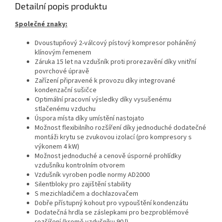
Detailní popis produktu
Společné znaky:
Dvoustupňový 2-válcový pístový kompresor poháněný
klínovým řemenem
Záruka 15 let na vzdušník proti prorezavění díky vnitřní
povrchové úpravě
Zařízení připravené k provozu díky integrované
kondenzační sušičce
Optimální pracovní výsledky díky vysušenému
stlačenému vzduchu
Úspora místa díky umístění nastojato
Možnost flexibilního rozšíření díky jednoduché dodatečné
montáži krytu se zvukovou izolací (pro kompresory s
výkonem 4 kW)
Možnost jednoduché a cenově úsporné prohlídky
vzdušníku kontrolním otvorem
Vzdušník vyroben podle normy AD2000
Silentbloky pro zajištění stability
S mezichladičem a dochlazovačem
Dobře přístupný kohout pro vypouštění kondenzátu
Dodatečná hrdla se záslepkami pro bezproblémové