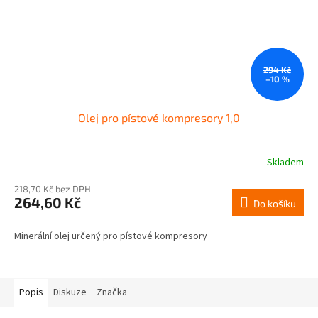
294 Kč
–10 %
Olej pro pístové kompresory 1,0
Skladem
218,70 Kč bez DPH
264,60 Kč
Do košíku
Minerální olej určený pro pístové kompresory
Popis
Diskuze
Značka