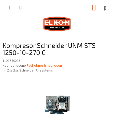
Přejít
NÁKUP
na
obsah
KOŠÍK
Kompresor Schneider UNM STS
1250-10-270 C
1121570235
Průměrné
Neohodnoceno
Podrobnosti hodnocení
hodnocení
Značka:
Schneider Airsystems
produktu
je
0,0
z
5
hvězdiček.