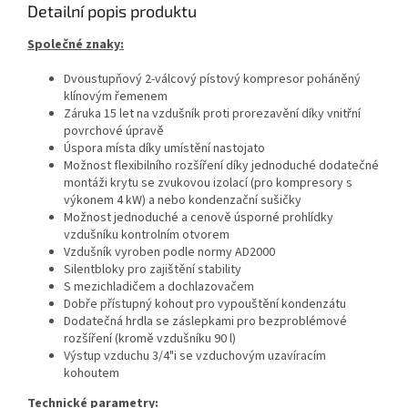
Detailní popis produktu
Společné znaky:
Dvoustupňový 2-válcový pístový kompresor poháněný
klínovým řemenem
Záruka 15 let na vzdušník proti prorezavění díky vnitřní
povrchové úpravě
Úspora místa díky umístění nastojato
Možnost flexibilního rozšíření díky jednoduché dodatečné
montáži krytu se zvukovou izolací (pro kompresory s
výkonem 4 kW) a nebo kondenzační sušičky
Možnost jednoduché a cenově úsporné prohlídky
vzdušníku kontrolním otvorem
Vzdušník vyroben podle normy AD2000
Silentbloky pro zajištění stability
S mezichladičem a dochlazovačem
Dobře přístupný kohout pro vypouštění kondenzátu
Dodatečná hrdla se záslepkami pro bezproblémové
rozšíření (kromě vzdušníku 90 l)
Výstup vzduchu 3/4"i se vzduchovým uzavíracím
kohoutem
Technické parametry: