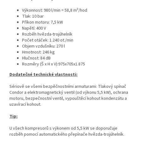
3
Výkonnost: 980 l/min = 58,8 m
/hod
Tlak: 10 bar
Příkon motoru: 7,5 kW
Napětí: 400 V
Rozběh hvězda-trojúhelník
Počet otáček: 1.240 ot./min
Objem vzdušníku: 270 l
Hmotnost: 246 kg
Hlučnost: 84 dB
Rozměry (Š x H x V):975x705x1.875
Dodatečné technické vlastnosti:
Sériově se všemi bezpěčnostními armaturami: Tlakový spínač
Condor a elektromagnetický ventil (od výkonu 5,5 kW), ochrana
motoru, bezpečnostní ventil, vypouštěcí kohout kondenzátu a
uzavírací kohout.
Tip:
U všech kompresorů s výkonem od 5,5 kW se doporučuje
rozběh pomocí automatického přepínače hvězda-trojúhelník.