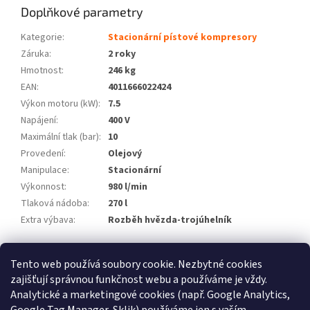
Doplňkové parametry
Kategorie
:
Stacionární pístové kompresory
Záruka
:
2 roky
Hmotnost
:
246 kg
EAN
:
4011666022424
Výkon motoru (kW)
:
7.5
Napájení
:
400 V
Maximální tlak (bar)
:
10
Provedení
:
Olejový
Manipulace
:
Stacionární
Výkonnost
:
980 l/min
Tlaková nádoba
:
270 l
Extra výbava
:
Rozběh hvězda-trojúhelník
Z
Tento web používá soubory cookie. Nezbytné cookies
á
zajišťují správnou funkčnost webu a používáme je vždy.
Atlas Copco
Schneider Airsystems
ATMOS
BEKO Technologies
p
METAL WORK Pneumatic
Inaircom
Analytické a marketingové cookies (např. Google Analytics,
a