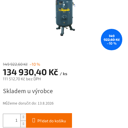
149
922,60 Kč
–10 %
149 922,60 Kč
–10 %
134 930,40 Kč
/ ks
111 512,70 Kč bez DPH
Měrná
Skladem u výrobce
cena:
Můžeme doručit do:
13.8.2026
Přidat do košíku