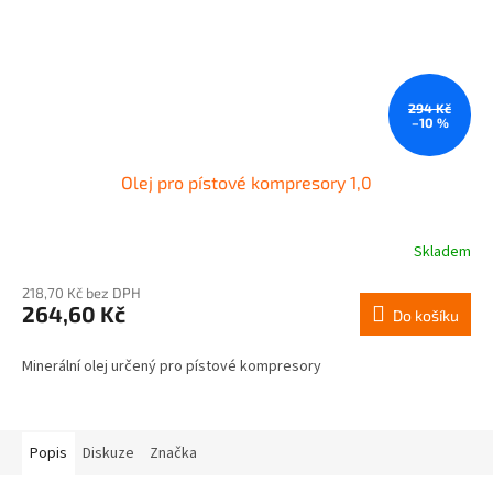
294 Kč
–10 %
Olej pro pístové kompresory 1,0
Skladem
218,70 Kč bez DPH
264,60 Kč
Do košíku
Minerální olej určený pro pístové kompresory
Popis
Diskuze
Značka