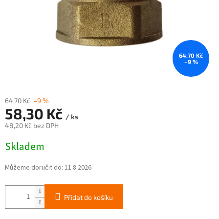
64,70 Kč
–9 %
64,70 Kč
–9 %
58,30 Kč
/ ks
48,20 Kč bez DPH
Měrná
Skladem
cena:
Můžeme doručit do:
11.8.2026
Přidat do košíku