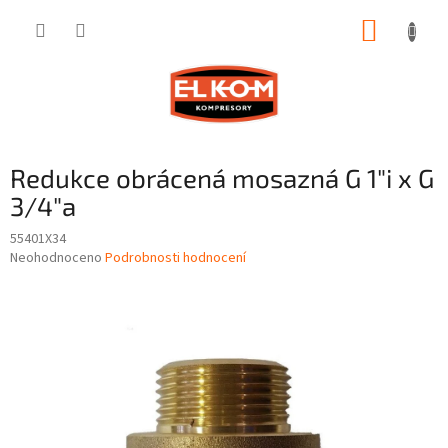
Přejít
NÁKUP
na
obsah
KOŠÍK
Redukce obrácená mosazná G 1"i x G
3/4"a
55401X34
Průměrné
Neohodnoceno
Podrobnosti hodnocení
hodnocení
produktu
je
0,0
z
5
hvězdiček.