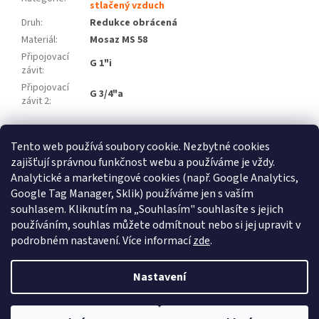
stlačený vzduch
Druh
:
Redukce obrácená
Materiál
:
Mosaz MS 58
Připojovací
G 1"i
závit
:
Připojovací
G 3/4"a
závit 2
:
Z
Tento web používá soubory cookie. Nezbytné cookies
á
zajišťují správnou funkčnost webu a používáme je vždy.
Atlas Copco
Schneider Airsystems
ATMOS
BEKO Technologies
p
METAL WORK Pneumatic
Inaircom
Analytické a marketingové cookies (např. Google Analytics,
a
Google Tag Manager, Sklik) používáme jen s vaším
t
Atlas Copco
souhlasem. Kliknutím na „Souhlasím" souhlasíte s jejich
í
používáním, souhlas můžete odmítnout nebo si jej upravit v
podrobném nastavení. Více informací
zde
.
Vytvořil Shoptet
Nastavení
Copyright 2026
ELKOM - kompresory s.r.o.
. Všechna práva