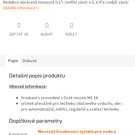
Redukce obrácená mosazná G 1"i /vnitřní závit/ x G 3/4"a /vnější závit/.
Detailní informace
ZEPTAT SE
HLÍDAT
SDÍLET
Popis
Diskuze
Detailní popis produktu
Obecné informace:
šroubení v provedení z čisté mosazi MS 58
určené převážně pro techniku stlačeného vzduchu, ale i
pro automatizační, měřící, regulační a svářecí techniku
Doplňkové parametry
Mosazný šroubovací systém pro vodu a
Kategorie
: