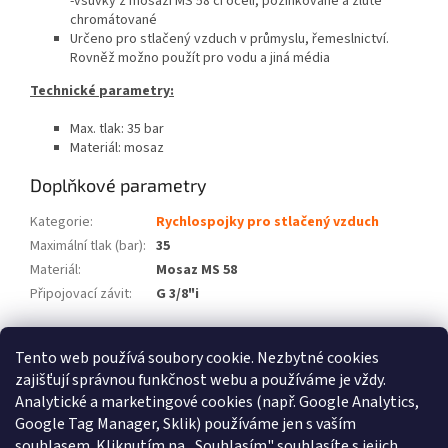
-vsuvky z mosazi MS 58 či oceli, pozinkované a žlutě
chromátované
Určeno pro stlačený vzduch v průmyslu, řemeslnictví.
Rovněž možno použít pro vodu a jiná média
Technické parametry:
Max. tlak: 35 bar
Materiál: mosaz
Doplňkové parametry
Kategorie
:
Rychlospojky pro stlačený vzduch
Maximální tlak (bar)
:
35
Materiál
:
Mosaz MS 58
Připojovací závit
:
G 3/8"i
Z
Tento web používá soubory cookie. Nezbytné cookies
á
zajišťují správnou funkčnost webu a používáme je vždy.
Atlas Copco
Schneider Airsystems
ATMOS
BEKO Technologies
p
METAL WORK Pneumatic
Inaircom
Analytické a marketingové cookies (např. Google Analytics,
a
Google Tag Manager, Sklik) používáme jen s vaším
t
Atlas Copco
souhlasem. Kliknutím na „Souhlasím" souhlasíte s jejich