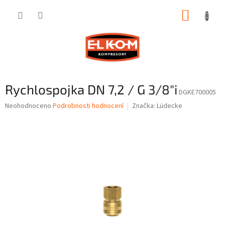
Přejít
NÁKUP
na
obsah
KOŠÍK
Rychlospojka DN 7,2 / G 3/8"i
DGKE700005
Průměrné
Neohodnoceno
Podrobnosti hodnocení
Značka:
Lüdecke
hodnocení
produktu
je
0,0
z
5
hvězdiček.