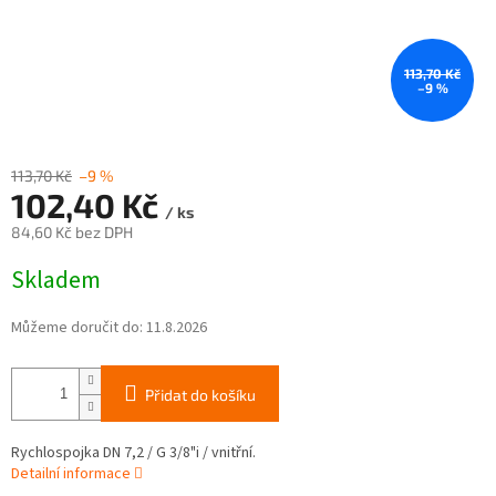
113,70 Kč
–9 %
113,70 Kč
–9 %
102,40 Kč
/ ks
84,60 Kč bez DPH
Měrná
Skladem
cena:
Můžeme doručit do:
11.8.2026
Přidat do košíku
Rychlospojka DN 7,2 / G 3/8"i / vnitřní.
Detailní informace