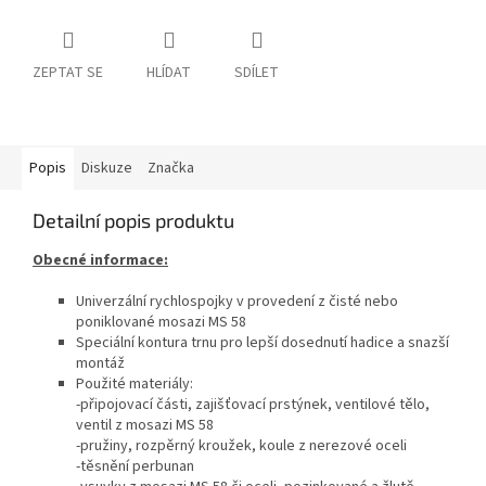
ZEPTAT SE
HLÍDAT
SDÍLET
Popis
Diskuze
Značka
Detailní popis produktu
Obecné informace:
Univerzální rychlospojky v provedení z čisté nebo
poniklované mosazi MS 58
Speciální kontura trnu pro lepší dosednutí hadice a snazší
montáž
Použité materiály:
-připojovací části, zajišťovací prstýnek, ventilové tělo,
ventil z mosazi MS 58
-pružiny, rozpěrný kroužek, koule z nerezové oceli
-těsnění perbunan