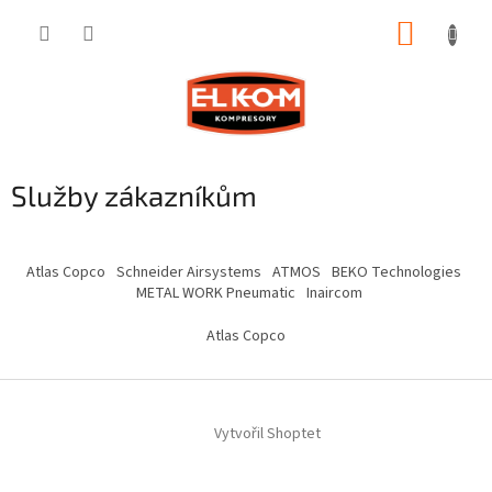
Přejít
NÁKUP
na
obsah
KOŠÍK
Služby zákazníkům
Z
á
Atlas Copco
Schneider Airsystems
ATMOS
BEKO Technologies
p
METAL WORK Pneumatic
Inaircom
a
t
Atlas Copco
í
Vytvořil Shoptet