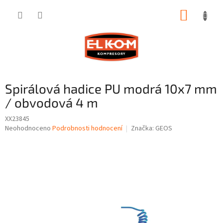
Přejít
NÁKUP
na
obsah
KOŠÍK
Spirálová hadice PU modrá 10x7 mm
/ obvodová 4 m
XX23845
Průměrné
Neohodnoceno
Podrobnosti hodnocení
Značka:
GEOS
hodnocení
produktu
je
0,0
z
5
hvězdiček.