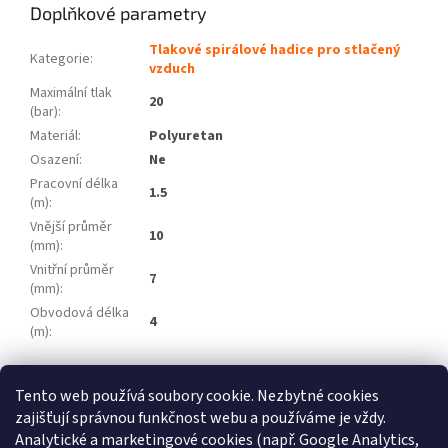
Doplňkové parametry
Tlakové spirálové hadice pro stlačený
Kategorie
:
vzduch
Maximální tlak
20
(bar)
:
Materiál
:
Polyuretan
Osazení
:
Ne
Pracovní délka
1.5
(m)
:
Vnější průměr
10
(mm)
:
Vnitřní průměr
7
(mm)
:
Obvodová délka
4
(m)
:
Z
Tento web používá soubory cookie. Nezbytné cookies
á
zajišťují správnou funkčnost webu a používáme je vždy.
Atlas Copco
Schneider Airsystems
ATMOS
BEKO Technologies
p
METAL WORK Pneumatic
Inaircom
Analytické a marketingové cookies (např. Google Analytics,