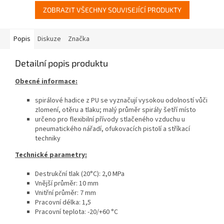
ZOBRAZIT VŠECHNY SOUVISEJÍCÍ PRODUKTY
Popis
Diskuze
Značka
Detailní popis produktu
Obecné informace:
spirálové hadice z PU se vyznačují vysokou odolností vůči
zlomení, otěru a tlaku; malý průměr spirály šetří místo
určeno pro flexibilní přívody stlačeného vzduchu u
pneumatického nářadí, ofukovacích pistolí a stříkací
techniky
Technické parametry:
Destrukční tlak (20°C): 2,0 MPa
Vnější průměr: 10 mm
Vnitřní průměr: 7 mm
Pracovní délka: 1,5
Pracovní teplota: -20/+60 °C