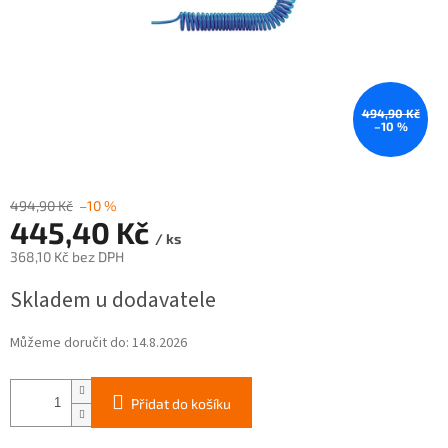
494,90 Kč
–10 %
494,90 Kč
–10 %
445,40 Kč
/ ks
368,10 Kč bez DPH
Měrná
Skladem u dodavatele
cena:
Můžeme doručit do:
14.8.2026
Přidat do košíku