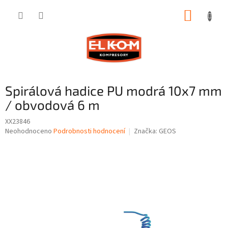
Přejít
NÁKUP
na
obsah
KOŠÍK
Spirálová hadice PU modrá 10x7 mm
/ obvodová 6 m
XX23846
Průměrné
Neohodnoceno
Podrobnosti hodnocení
Značka:
GEOS
hodnocení
produktu
je
0,0
z
5
hvězdiček.