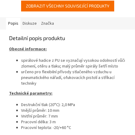
ZOBRAZIT VŠECHNY SOUVISEJÍCÍ PRODUKTY
Popis
Diskuze
Značka
Detailní popis produktu
Obecné informace:
spirálové hadice z PU se vyznačují vysokou odolností vůči
zlomení, otěru a tlaku; malý průměr spirály šetří místo
určeno pro flexibilní přívody stlačeného vzduchu u
pneumatického nářadí, ofukovacích pistolí a stříkací
techniky
Technické parametry:
Destrukční tlak (20°C): 2,0 MPa
Vnější průměr: 10 mm
Vnitřní průměr: 7 mm
Pracovní délka: 3 m
Pracovní teplota: -20/+60 °C