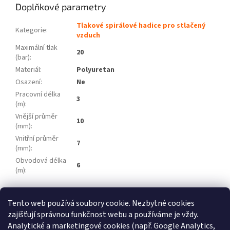
Doplňkové parametry
Tlakové spirálové hadice pro stlačený
Kategorie
:
vzduch
Maximální tlak
20
(bar)
:
Materiál
:
Polyuretan
Osazení
:
Ne
Pracovní délka
3
(m)
:
Vnější průměr
10
(mm)
:
Vnitřní průměr
7
(mm)
:
Obvodová délka
6
(m)
:
Z
Tento web používá soubory cookie. Nezbytné cookies
á
zajišťují správnou funkčnost webu a používáme je vždy.
Atlas Copco
Schneider Airsystems
ATMOS
BEKO Technologies
p
METAL WORK Pneumatic
Inaircom
Analytické a marketingové cookies (např. Google Analytics,