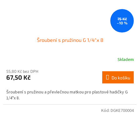
75 Kč
–10 %
Šroubení s pružinou G 1/4"x 8
Skladem
55,80 Kč bez DPH
67,50 Kč
Do košíku
Šroubení s pružinou a převlečnou matkou pro plastové hadičky G
1/4"x 8.
Kód:
DGKE700004