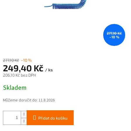
277,10 Kč
–10 %
277,10 Kč
–10 %
249,40 Kč
/ ks
206,10 Kč bez DPH
Měrná
Skladem
cena:
Můžeme doručit do:
11.8.2026
Přidat do košíku