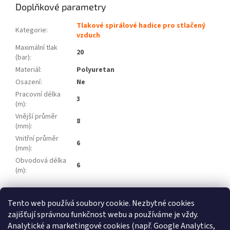
Doplňkové parametry
Tlakové spirálové hadice pro stlačený
Kategorie
:
vzduch
Maximální tlak
20
(bar)
:
Materiál
:
Polyuretan
Osazení
:
Ne
Pracovní délka
3
(m)
:
Vnější průměr
8
(mm)
:
Vnitřní průměr
6
(mm)
:
Obvodová délka
6
(m)
:
Z
Tento web používá soubory cookie. Nezbytné cookies
á
zajišťují správnou funkčnost webu a používáme je vždy.
Atlas Copco
Schneider Airsystems
ATMOS
BEKO Technologies
p
METAL WORK Pneumatic
Inaircom
Analytické a marketingové cookies (např. Google Analytics,