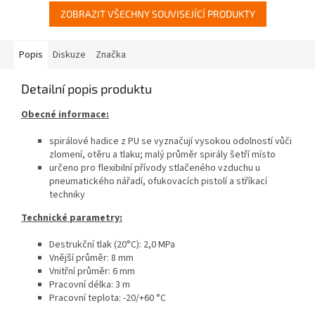
ZOBRAZIT VŠECHNY SOUVISEJÍCÍ PRODUKTY
Popis
Diskuze
Značka
Detailní popis produktu
Obecné informace:
spirálové hadice z PU se vyznačují vysokou odolností vůči
zlomení, otěru a tlaku; malý průměr spirály šetří místo
určeno pro flexibilní přívody stlačeného vzduchu u
pneumatického nářadí, ofukovacích pistolí a stříkací
techniky
Technické parametry:
Destrukční tlak (20°C): 2,0 MPa
Vnější průměr: 8 mm
Vnitřní průměr: 6 mm
Pracovní délka: 3 m
Pracovní teplota: -20/+60 °C