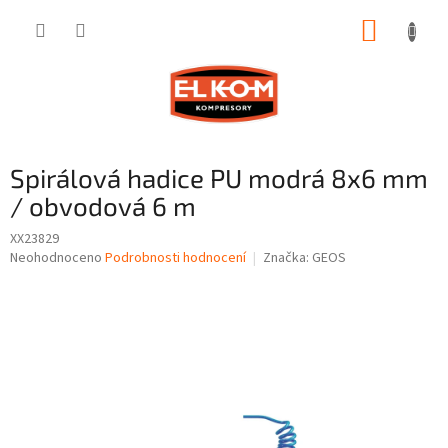
Přejít
NÁKUP
na
obsah
KOŠÍK
Spirálová hadice PU modrá 8x6 mm
/ obvodová 6 m
XX23829
Průměrné
Neohodnoceno
Podrobnosti hodnocení
Značka:
GEOS
hodnocení
produktu
je
0,0
z
5
hvězdiček.