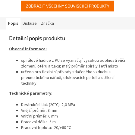
ZOBRAZIT VŠECHNY SOUVISEJÍCÍ PRODUKTY
Popis
Diskuze
Značka
Detailní popis produktu
Obecné informace:
spirálové hadice z PU se vyznačují vysokou odolností vůči
zlomení, otěru a tlaku; malý průměr spirály šetří místo
určeno pro flexibilní přívody stlačeného vzduchu u
pneumatického nářadí, ofukovacích pistolí a stříkací
techniky
Technické parametry:
Destrukční tlak (20°C): 2,0 MPa
Vnější průměr: 8 mm
Vnitřní průměr: 6 mm
Pracovní délka: 5 m
Pracovní teplota: -20/+60 °C