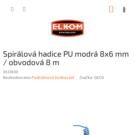
Přejít
NÁKUP
na
obsah
KOŠÍK
Spirálová hadice PU modrá 8x6 mm
/ obvodová 8 m
XX23830
Průměrné
Neohodnoceno
Podrobnosti hodnocení
Značka:
GEOS
hodnocení
produktu
je
0,0
z
5
hvězdiček.