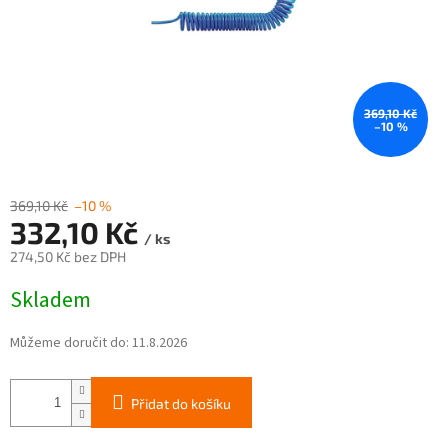
369,10 Kč
–10 %
369,10 Kč
–10 %
332,10 Kč
/ ks
274,50 Kč bez DPH
Měrná
Skladem
cena:
Můžeme doručit do:
11.8.2026
Přidat do košíku