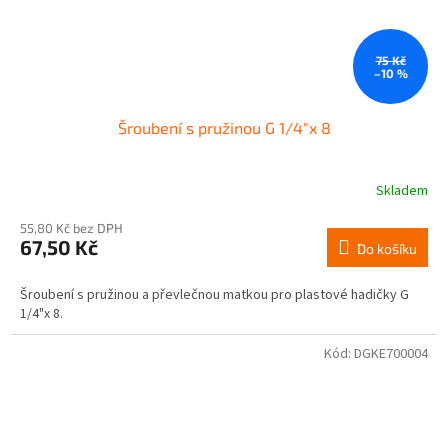
75 Kč
–10 %
Šroubení s pružinou G 1/4"x 8
Skladem
55,80 Kč bez DPH
67,50 Kč
Do košíku
Šroubení s pružinou a převlečnou matkou pro plastové hadičky G
1/4"x 8.
Kód:
DGKE700004