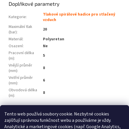
Doplňkové parametry
Tlakové spirálové hadice pro stlačený
Kategorie
:
vzduch
Maximální tlak
20
(bar)
:
Materiál
:
Polyuretan
Osazení
:
Ne
Pracovní délka
5
(m)
:
Vnější průměr
8
(mm)
:
Vnitřní průměr
6
(mm)
:
Obvodová délka
8
(m)
:
Z
Tento web používá soubory cookie. Nezbytné cookies
á
zajišťují správnou funkčnost webu a používáme je vždy.
Atlas Copco
Schneider Airsystems
ATMOS
BEKO Technologies
p
METAL WORK Pneumatic
Inaircom
Analytické a marketingové cookies (např. Google Analytics,