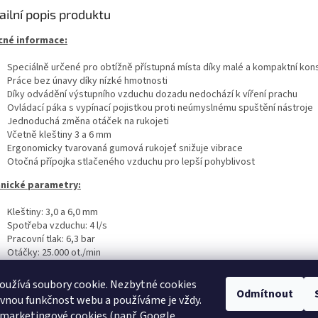
ailní popis produktu
né informace:
Speciálně určené pro obtížně přístupná místa díky malé a kompaktní kons
Práce bez únavy díky nízké hmotnosti
Díky odvádění výstupního vzduchu dozadu nedochází k víření prachu
Ovládací páka s vypínací pojistkou proti neúmyslnému spuštění nástroje
Jednoduchá změna otáček na rukojeti
Včetně kleštiny 3 a 6 mm
Ergonomicky tvarovaná gumová rukojeť snižuje vibrace
Otočná přípojka stlačeného vzduchu pro lepší pohyblivost
nické parametry:
Kleštiny: 3,0 a 6,0 mm
Spotřeba vzduchu: 4 l/s
Pracovní tlak: 6,3 bar
Otáčky: 25.000 ot./min
Délka: 159 mm
Hmotnost: 0,4 kg
oužívá soubory cookie. Nezbytné cookies
Odmítnout
rávnou funkčnost webu a používáme je vždy.
 marketingové cookies (např. Google