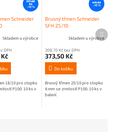
337,60
415 Kč
Kč
–10 %
–10 %
řmen Schneider
Brusný třmen Schneider
0
SFH 25/10
Další
produkt
Skladem u výrobce
Skladem u výrobce
bez DPH
308,70 Kč bez DPH
 Kč
373,50 Kč
šíku
Do košíku
en 18/10 pro stopku
Brusný třmen 25/10 pro stopku
itostí P100. 10 ks v
6 mm se zrnitostí P100. 10 ks v
balení.