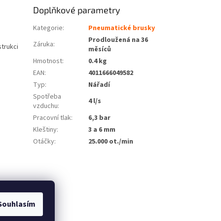
Doplňkové parametry
Kategorie
:
Pneumatické brusky
Prodloužená na 36
Záruka
:
trukci
měsíců
Hmotnost
:
0.4 kg
EAN
:
4011666049582
Typ
:
Nářadí
Spotřeba
4 l/s
vzduchu
:
Pracovní tlak
:
6,3 bar
Kleštiny
:
3 a 6 mm
Otáčky
:
25.000 ot./min
Souhlasím