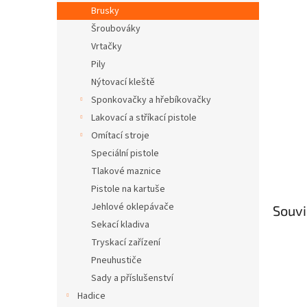
n
Brusky
e
Šroubováky
l
Vrtačky
Pily
Nýtovací kleště
Sponkovačky a hřebíkovačky
Lakovací a stříkací pistole
Omítací stroje
Speciální pistole
Tlakové maznice
Pistole na kartuše
Jehlové oklepávače
Souvi
Sekací kladiva
Tryskací zařízení
Pneuhustiče
Sady a příslušenství
Hadice