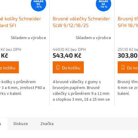
488,80
603,80
Kč
Kč
–9 %
–10 %
é kolíky Schneider
Brusné válečky Schneider
Brusný t
ard SFI
SLW 9/12/18/25
SFH 18/1
Skladem u výrobce
Skladem u výrobce
 Kč bez DPH
449,10 Kč bez DPH
251,10 Kč 
 Kč
543,40 Kč
303,80
o košíku
Do košíku
Do ko
 kolíky s průměrem
4 brusné válečky z gumy s
Brusný třm
 3 a 6 mm, zrnitost P60 a
brusným papírem. Brusné
6 mm se zrn
 ks v balení.
válečky s průměrem 9 a 12 mm
balení.
a stopkou 3 mm, 18 a 25 mm se
stopkou 6 mm.
s
Diskuze
Značka