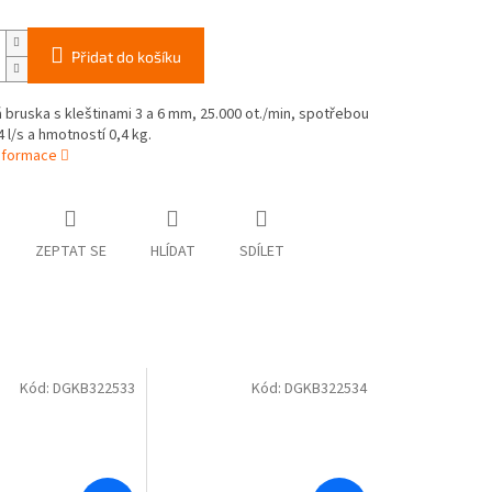
Přidat do košíku
bruska s kleštinami 3 a 6 mm, 25.000 ot./min, spotřebou
 l/s a hmotností 0,4 kg.
informace
ZEPTAT SE
HLÍDAT
SDÍLET
Kód:
DGKB322533
Kód:
DGKB322534