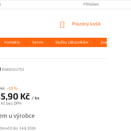
AJŮ
Přihlášení
NÁKUPNÍ
Prázdný košík
KOŠÍK
Kontakty
Servis
Služby zákazníkům
Značky
m
DGKD322753
 Kč
–10 %
35,90 Kč
/ ks
 Kč bez DPH
em u výrobce
oručit do:
14.8.2026