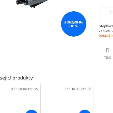
3 262,20 Kč
–10 %
Stopková 
vzduchu 4
Detailní 
TISK
sející produkty
Kód:
DGKB322525
Kód:
DGKB322500