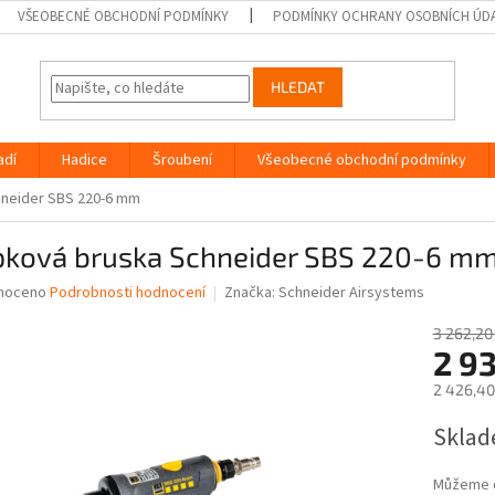
VŠEOBECNÉ OBCHODNÍ PODMÍNKY
PODMÍNKY OCHRANY OSOBNÍCH ÚD
HLEDAT
adí
Hadice
Šroubení
Všeobecné obchodní podmínky
hneider SBS 220-6 mm
pková bruska Schneider SBS 220-6 m
né
noceno
Podrobnosti hodnocení
Značka:
Schneider Airsystems
ní
u
3 262,20
2 9
2 426,40
Měrná
Sklad
ek.
cena:
Můžeme d