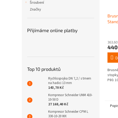
Šroubení
Značky
Brusn
Stand
Přijímáme online platby
363,60
440
D
Top 10 produktů
Brusné
stopky
Rychlospojka DN 7,2 / s trnem
P80. 10
na hadici 13 mm
143,70 Kč
Kompresor Schneider UNM 410-
10-50 D
27 168,40 Kč
Popi
Kompresor Schneider CPM L
330-10-20 WX