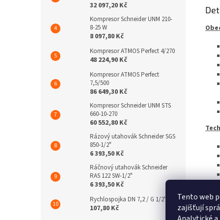
32 097,20 Kč
Det
Kompresor Schneider UNM 210-
8-25 W
Obec
8 097,80 Kč
Kompresor ATMOS Perfect 4/270
48 224,90 Kč
Kompresor ATMOS Perfect
7,5/500
86 649,30 Kč
Kompresor Schneider UNM STS
660-10-270
60 552,80 Kč
Tech
Rázový utahovák Schneider SGS
850-1/2"
6 393,50 Kč
Ráčnový utahovák Schneider
RAS 122 SW-1/2"
6 393,50 Kč
Tento web p
Rychlospojka DN 7,2 / G 1/2"a
zajišťují sp
107,80 Kč
Analytické a