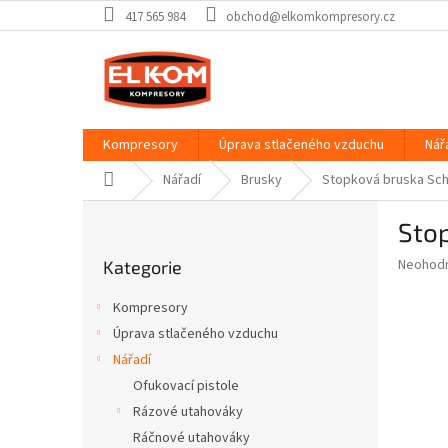
Přejít
417 565 984
obchod@elkomkompresory.cz
na
obsah
Kompresory
Úprava stlačeného vzduchu
Nář
Domů
Nářadí
Brusky
Stopková bruska Sc
P
Sto
o
Přeskočit
s
Průměr
Neohod
Kategorie
kategorie
t
hodnoce
r
produkt
Kompresory
a
je
Úprava stlačeného vzduchu
0,0
n
z
Nářadí
n
5
í
Ofukovací pistole
hvězdič
p
Rázové utahováky
a
Ráčnové utahováky