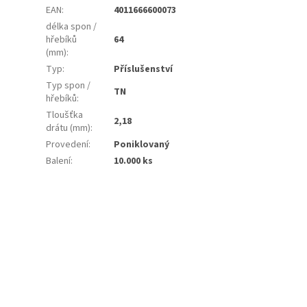
EAN
:
4011666600073
délka spon /
hřebíků
64
(mm)
:
Typ
:
Příslušenství
Typ spon /
TN
hřebíků
:
Tloušťka
2,18
drátu (mm)
:
Provedení
:
Poniklovaný
Balení
:
10.000 ks