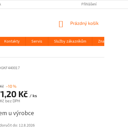
AJŮ
Přihlášení
NÁKUPNÍ
Prázdný košík
KOŠÍK
Kontakty
Servis
Služby zákazníkům
Značky
DGKF440017
 Kč
–10 %
71,20 Kč
/ ks
 Kč bez DPH
em u výrobce
oručit do:
12.8.2026