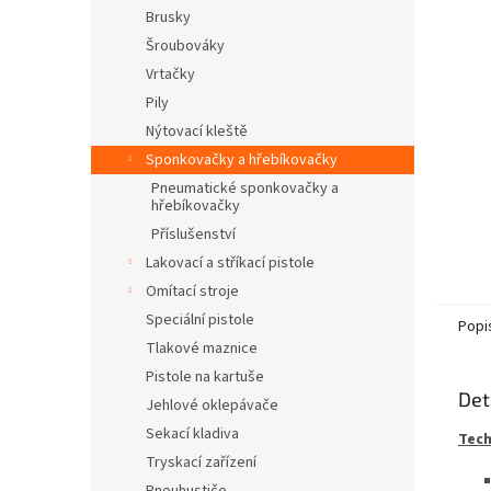
n
Brusky
e
Šroubováky
l
Vrtačky
Pily
Nýtovací kleště
Sponkovačky a hřebíkovačky
Pneumatické sponkovačky a
hřebíkovačky
Příslušenství
Lakovací a stříkací pistole
Omítací stroje
Speciální pistole
Popi
Tlakové maznice
Pistole na kartuše
Det
Jehlové oklepávače
Sekací kladiva
Tech
Tryskací zařízení