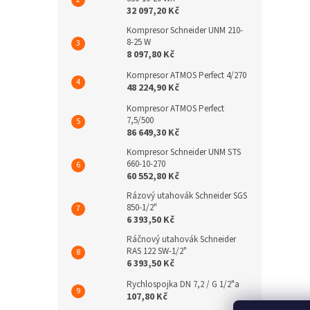
32 097,20 Kč
Kompresor Schneider UNM 210-
8-25 W
8 097,80 Kč
Kompresor ATMOS Perfect 4/270
48 224,90 Kč
Kompresor ATMOS Perfect
7,5/500
86 649,30 Kč
Kompresor Schneider UNM STS
660-10-270
60 552,80 Kč
Rázový utahovák Schneider SGS
850-1/2"
6 393,50 Kč
Ráčnový utahovák Schneider
RAS 122 SW-1/2"
6 393,50 Kč
Rychlospojka DN 7,2 / G 1/2"a
107,80 Kč