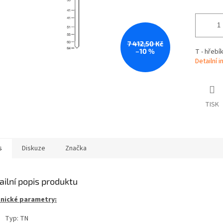
7 412,50 Kč
–10 %
T - hřebí
Detailní 
TISK
s
Diskuze
Značka
ailní popis produktu
nické parametry:
Typ: TN