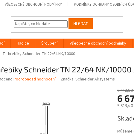
VŠEOBECNÉ OBCHODNÍ PODMÍNKY
PODMÍNKY OCHRANY OSOBNÍCH ÚD
HLEDAT
adí
Hadice
Šroubení
Všeobecné obchodní podmínky
T - hřebíky Schneider TN 22/64 NK/10000
 hřebíky Schneider TN 22/64 NK/10000
né
noceno
Podrobnosti hodnocení
Značka:
Schneider Airsystems
ní
u
7 412,50
6 6
5 513,40
Měrná
Sklad
ek.
cena:
Můžeme d