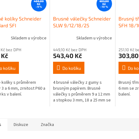
488,80
603,80
Kč
Kč
–9 %
–10 %
é kolíky Schneider
Brusné válečky Schneider
Brusný t
ard SFI
SLW 9/12/18/25
SFH 18/1
Skladem u výrobce
Skladem u výrobce
 Kč bez DPH
449,10 Kč bez DPH
251,10 Kč 
 Kč
543,40 Kč
303,80
o košíku
Do košíku
Do ko
 kolíky s průměrem
4 brusné válečky z gumy s
Brusný třm
 3 a 6 mm, zrnitost P60 a
brusným papírem. Brusné
6 mm se zrn
 ks v balení.
válečky s průměrem 9 a 12 mm
balení.
a stopkou 3 mm, 18 a 25 mm se
stopkou 6 mm.
s
Diskuze
Značka