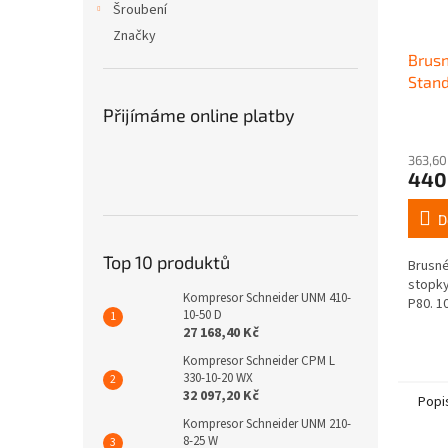
Šroubení
Značky
Brusn
Stand
Přijímáme online platby
363,60
440
D
Top 10 produktů
Brusné
stopky
Kompresor Schneider UNM 410-
P80. 10
10-50 D
27 168,40 Kč
Kompresor Schneider CPM L
330-10-20 WX
32 097,20 Kč
Popi
Kompresor Schneider UNM 210-
8-25 W