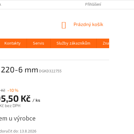
AJŮ
Přihlášení
NÁKUPNÍ
Prázdný košík
KOŠÍK
Kontakty
Servis
Služby zákazníkům
Značky
W 220-6 mm
DGKD322755
 Kč
–10 %
95,50 Kč
/ ks
 Kč bez DPH
em u výrobce
oručit do:
13.8.2026