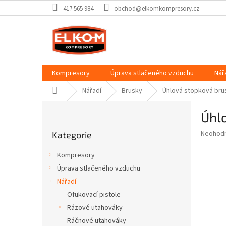
Přejít
417 565 984
obchod@elkomkompresory.cz
na
obsah
Kompresory
Úprava stlačeného vzduchu
Nář
Domů
Nářadí
Brusky
Úhlová stopková bru
P
Úhl
o
Přeskočit
s
Průměr
Neohod
Kategorie
kategorie
t
hodnoce
r
produkt
Kompresory
a
je
Úprava stlačeného vzduchu
0,0
n
z
Nářadí
n
5
í
Ofukovací pistole
hvězdič
p
Rázové utahováky
a
Ráčnové utahováky