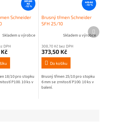
337,60
415 Kč
Kč
–10 %
–10 %
řmen Schneider
Brusný třmen Schneider
0
SFH 25/10
Další
produkt
Skladem u výrobce
Skladem u výrobce
bez DPH
308,70 Kč bez DPH
 Kč
373,50 Kč
šíku
Do košíku
en 18/10 pro stopku
Brusný třmen 25/10 pro stopku
itostí P100. 10 ks v
6 mm se zrnitostí P100. 10 ks v
balení.