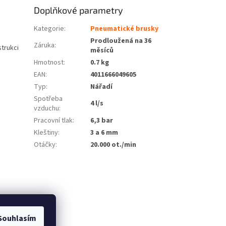
Doplňkové parametry
Kategorie
:
Pneumatické brusky
Prodloužená na 36
Záruka
:
trukci
měsíců
Hmotnost
:
0.7 kg
EAN
:
4011666049605
Typ
:
Nářadí
Spotřeba
4 l/s
vzduchu
:
Pracovní tlak
:
6,3 bar
Kleštiny
:
3 a 6 mm
Otáčky
:
20.000 ot./min
Souhlasím