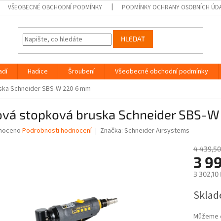
VŠEOBECNÉ OBCHODNÍ PODMÍNKY
PODMÍNKY OCHRANY OSOBNÍCH ÚD
HLEDAT
adí
Hadice
Šroubení
Všeobecné obchodní podmínky
ska Schneider SBS-W 220-6 mm
ová stopková bruska Schneider SBS-
né
noceno
Podrobnosti hodnocení
Značka:
Schneider Airsystems
ní
u
4 439,50
3 9
3 302,10
Měrná
Sklad
ek.
cena:
Můžeme d