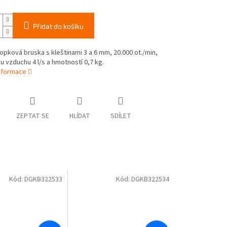
Přidat do košíku
opková bruska s kleštinami 3 a 6 mm, 20.000 ot./min,
 vzduchu 4 l/s a hmotností 0,7 kg.
informace
ZEPTAT SE
HLÍDAT
SDÍLET
Kód:
DGKB322533
Kód:
DGKB322534