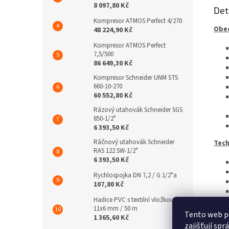
8 097,80 Kč
Det
Kompresor ATMOS Perfect 4/270
Obec
48 224,90 Kč
Kompresor ATMOS Perfect
7,5/500
86 649,30 Kč
Kompresor Schneider UNM STS
660-10-270
60 552,80 Kč
Rázový utahovák Schneider SGS
850-1/2"
6 393,50 Kč
Ráčnový utahovák Schneider
Tech
RAS 122 SW-1/2"
6 393,50 Kč
Rychlospojka DN 7,2 / G 1/2"a
107,80 Kč
Hadice PVC s textilní vložkou
11x6 mm / 50 m
Tento web p
1 365,60 Kč
zajišťují sp