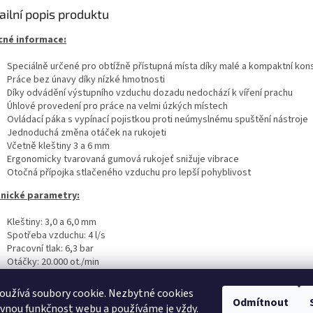
ailní popis produktu
né informace:
Speciálně určené pro obtížně přístupná místa díky malé a kompaktní kons
Práce bez únavy díky nízké hmotnosti
Díky odvádění výstupního vzduchu dozadu nedochází k víření prachu
Úhlové provedení pro práce na velmi úzkých místech
Ovládací páka s vypínací pojistkou proti neúmyslnému spuštění nástroje
Jednoduchá změna otáček na rukojeti
Včetně kleštiny 3 a 6 mm
Ergonomicky tvarovaná gumová rukojeť snižuje vibrace
Otočná přípojka stlačeného vzduchu pro lepší pohyblivost
nické parametry:
Kleštiny: 3,0 a 6,0 mm
Spotřeba vzduchu: 4 l/s
Pracovní tlak: 6,3 bar
Otáčky: 20.000 ot./min
Délka: 181 mm
Hmotnost: 0,7 kg
oužívá soubory cookie. Nezbytné cookies
Odmítnout
rávnou funkčnost webu a používáme je vždy.