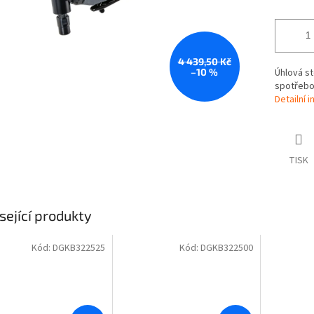
4 439,50 Kč
–10 %
Úhlová st
spotřebou
Detailní 
TISK
sející produkty
Kód:
DGKB322525
Kód:
DGKB322500