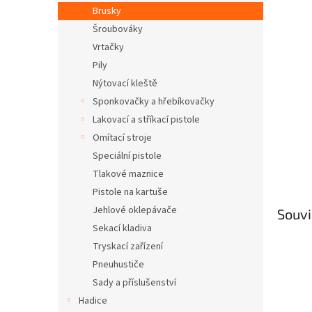
n
Brusky
e
Šroubováky
l
Vrtačky
Pily
Nýtovací kleště
Sponkovačky a hřebíkovačky
Lakovací a stříkací pistole
Omítací stroje
Speciální pistole
Tlakové maznice
Pistole na kartuše
Jehlové oklepávače
Souvi
Sekací kladiva
Tryskací zařízení
Pneuhustiče
Sady a příslušenství
Hadice