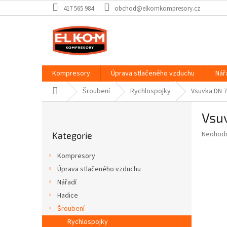
Přejít
417 565 984
obchod@elkomkompresory.cz
na
obsah
Kompresory
Úprava stlačeného vzduchu
Nář
Domů
Šroubení
Rychlospojky
Vsuvka DN 7,
P
Vsuv
o
Přeskočit
s
Průměr
Neohod
Kategorie
kategorie
t
hodnoce
r
produkt
Kompresory
a
je
Úprava stlačeného vzduchu
0,0
n
z
Nářadí
n
5
í
Hadice
hvězdič
p
Šroubení
a
Rychlospojky