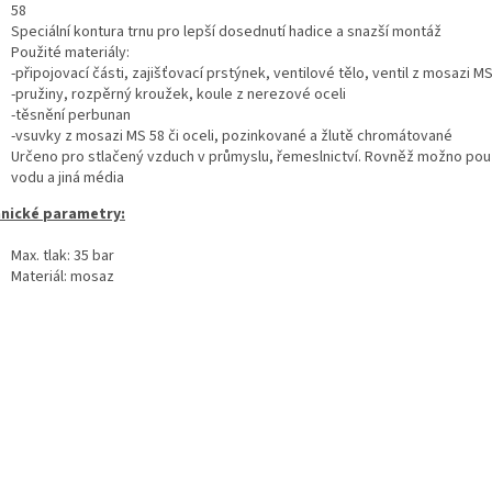
58
Speciální kontura trnu pro lepší dosednutí hadice a snazší montáž
Použité materiály:
-připojovací části, zajišťovací prstýnek, ventilové tělo, ventil z mosazi M
-pružiny, rozpěrný kroužek, koule z nerezové oceli
-těsnění perbunan
-vsuvky z mosazi MS 58 či oceli, pozinkované a žlutě chromátované
Určeno pro stlačený vzduch v průmyslu, řemeslnictví. Rovněž možno pou
vodu a jiná média
nické parametry:
Max. tlak: 35 bar
Materiál: mosaz