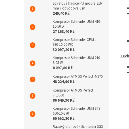
Spirálová hadice PU modrá 8x6
mm / obvodová 6 m
249,40 Kč
Kompresor Schneider UNM 410-
10-50 D
27 168,40 Kč
Kompresor Schneider CPM L
330-10-20 WX
32 097,20 Kč
Tech
Kompresor Schneider UNM 210-
8-25 W
8 097,80 Kč
Kompresor ATMOS Perfect 4/270
48 224,90 Kč
Kompresor ATMOS Perfect
7,5/500
86 649,30 Kč
Kompresor Schneider UNM STS
660-10-270
60 552,80 Kč
Rázový utahovák Schneider SGS