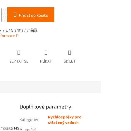
Přidat do košíku
7,2 / G 3/8"a / vnější.
informace
ZEPTAT SE
HLÍDAT
SDÍLET
Doplňkové parametry
Rychlospojky pro
Kategorie
:
stlačený vzduch
é mosazi MS
Maximální