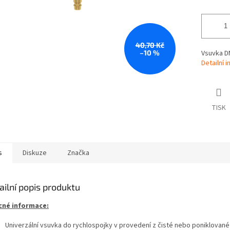
40,70 Kč
–10 %
Vsuvka DN 
Detailní 
TISK
s
Diskuze
Značka
ailní popis produktu
né informace:
Univerzální vsuvka do rychlospojky v provedení z čisté nebo poniklovan