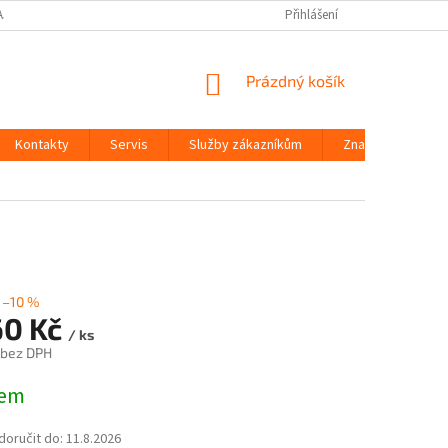
AJŮ
Přihlášení
NÁKUPNÍ
Prázdný košík
KOŠÍK
Kontakty
Servis
Služby zákazníkům
Značky
–10 %
60 Kč
/ ks
 bez DPH
dem
oručit do:
11.8.2026