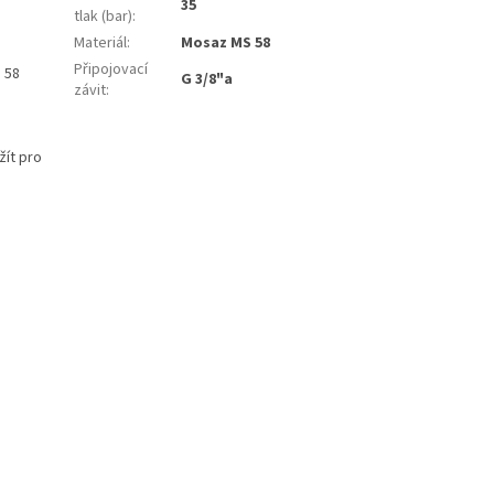
35
tlak (bar)
:
Materiál
:
Mosaz MS 58
Připojovací
S 58
G 3/8"a
závit
:
žít pro