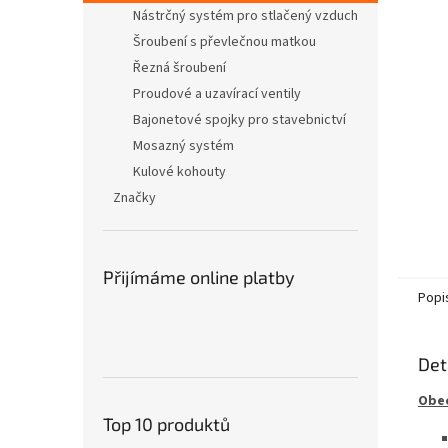
n
Nástrčný systém pro stlačený vzduch
e
Šroubení s převlečnou matkou
l
Řezná šroubení
Proudové a uzavírací ventily
Bajonetové spojky pro stavebnictví
Mosazný systém
Kulové kohouty
Značky
Přijímáme online platby
Popi
Det
Obec
Top 10 produktů