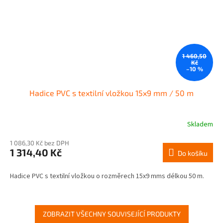
1 460,50
Kč
–10 %
Hadice PVC s textilní vložkou 15x9 mm / 50 m
Skladem
1 086,30 Kč bez DPH
1 314,40 Kč
Do košíku
Hadice PVC s textilní vložkou o rozměrech 15x9 mms délkou 50 m.
ZOBRAZIT VŠECHNY SOUVISEJÍCÍ PRODUKTY