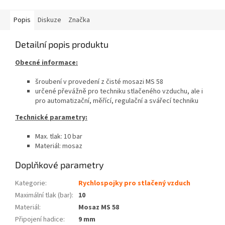
Popis
Diskuze
Značka
Detailní popis produktu
Obecné informace:
šroubení v provedení z čisté mosazi MS 58
určené převážně pro techniku stlačeného vzduchu, ale i
pro automatizační, měřící, regulační a svářecí techniku
Technické parametry:
Max. tlak: 10 bar
Materiál: mosaz
Doplňkové parametry
Kategorie
:
Rychlospojky pro stlačený vzduch
Maximální tlak (bar)
:
10
Materiál
:
Mosaz MS 58
Připojení hadice
:
9 mm