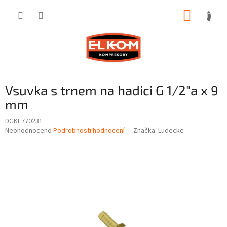
Přejít
NÁKUP
na
obsah
KOŠÍK
Vsuvka s trnem na hadici G 1/2"a x 9
mm
DGKE770231
Průměrné
Neohodnoceno
Podrobnosti hodnocení
Značka:
Lüdecke
hodnocení
produktu
je
0,0
z
5
hvězdiček.