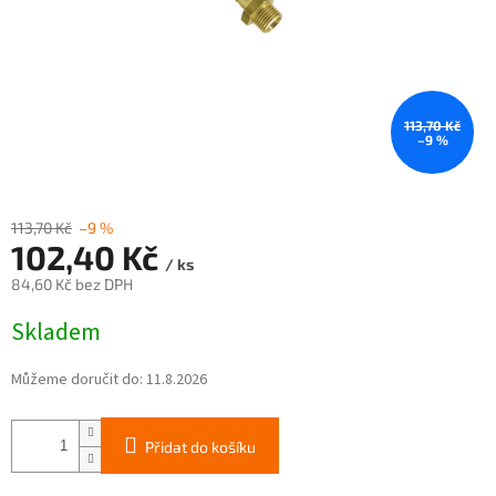
113,70 Kč
–9 %
113,70 Kč
–9 %
102,40 Kč
/ ks
84,60 Kč bez DPH
Měrná
Skladem
cena:
Můžeme doručit do:
11.8.2026
Přidat do košíku