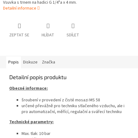
Vsuvka s trnem na hadici G 1/4"a x 4 mm.
Detailní informace
ZEPTAT SE
HLÍDAT
SDÍLET
Popis
Diskuze
Značka
Detailní popis produktu
Obecné informace:
šroubení v provedení z čisté mosazi MS 58
určené převážně pro techniku stlačeného vzduchu, ale i
pro automatizační, měřící, regulační a svářecí techniku
Technické parametry:
Max. tlak: 10 bar