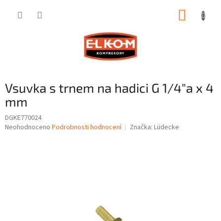
Přejít
NÁKUP
na
obsah
KOŠÍK
Vsuvka s trnem na hadici G 1/4"a x 4
mm
DGKE770024
Průměrné
Neohodnoceno
Podrobnosti hodnocení
Značka:
Lüdecke
hodnocení
produktu
je
0,0
z
5
hvězdiček.