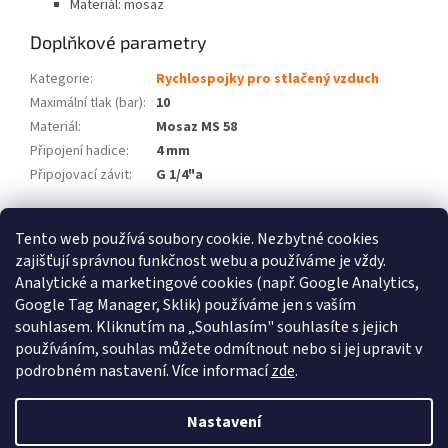
Materiál: mosaz
Doplňkové parametry
Kategorie
:
Rychlospojky pro stlačený vzduch
Maximální tlak (bar)
:
10
Materiál
:
Mosaz MS 58
Připojení hadice
:
4 mm
Připojovací závit
:
G 1/4"a
Z
Tento web používá soubory cookie. Nezbytné cookies
á
zajišťují správnou funkčnost webu a používáme je vždy.
Atlas Copco
Schneider Airsystems
ATMOS
BEKO Technologies
p
METAL WORK Pneumatic
Inaircom
Analytické a marketingové cookies (např. Google Analytics,
a
Google Tag Manager, Sklik) používáme jen s vaším
t
Atlas Copco
souhlasem. Kliknutím na „Souhlasím" souhlasíte s jejich
í
používáním, souhlas můžete odmítnout nebo si jej upravit v
podrobném nastavení. Více informací
zde
.
Vytvořil Shoptet
Nastavení