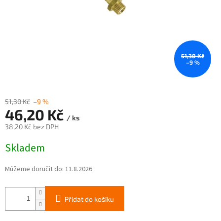
51,30 Kč
–9 %
51,30 Kč
–9 %
46,20 Kč
/ ks
38,20 Kč bez DPH
Měrná
Skladem
cena:
Můžeme doručit do:
11.8.2026
Přidat do košíku