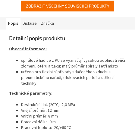
ZOBRAZIT VŠECHNY SOUVISEJÍCÍ PRODUKTY
Popis
Diskuze
Značka
Detailní popis produktu
Obecné informace:
spirálové hadice z PU se vyznačují vysokou odolností vůči
zlomení, otěru a tlaku; malý průměr spirály šetří místo
určeno pro flexibilní přívody stlačeného vzduchu u
pneumatického nářadí, ofukovacích pistolí a stříkací
techniky
Technické parametry:
Destrukční tlak (20°C): 2,0 MPa
Vnější průměr: 12 mm
Vnitřní průměr: 8 mm
Pracovní délka: 9 m
Pracovní teplota: -20/+60 °C