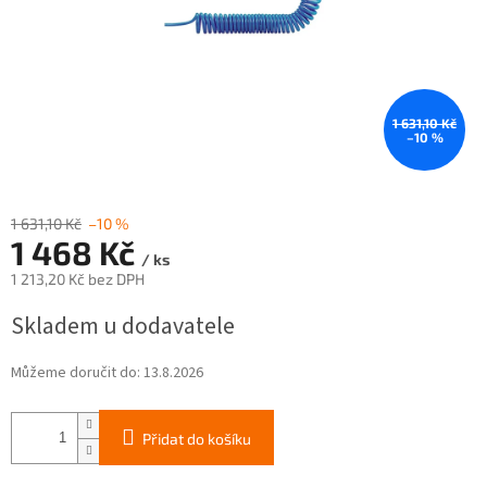
1 631,10 Kč
–10 %
1 631,10 Kč
–10 %
1 468 Kč
/ ks
1 213,20 Kč bez DPH
Měrná
Skladem u dodavatele
cena:
Můžeme doručit do:
13.8.2026
Přidat do košíku