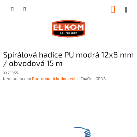
Přejít
NÁKUP
na
obsah
KOŠÍK
Spirálová hadice PU modrá 12x8 mm
/ obvodová 15 m
XX23855
Průměrné
Neohodnoceno
Podrobnosti hodnocení
Značka:
GEOS
hodnocení
produktu
je
0,0
z
5
hvězdiček.