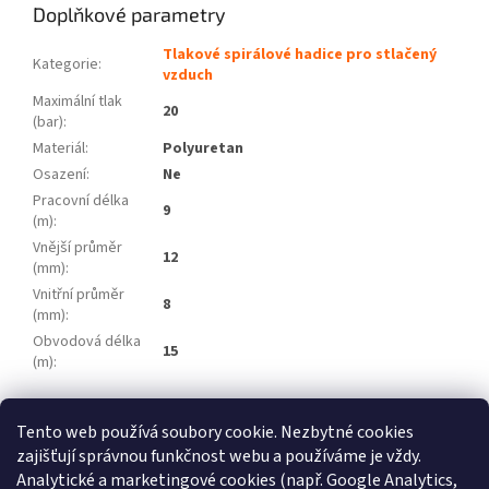
Doplňkové parametry
Tlakové spirálové hadice pro stlačený
Kategorie
:
vzduch
Maximální tlak
20
(bar)
:
Materiál
:
Polyuretan
Osazení
:
Ne
Pracovní délka
9
(m)
:
Vnější průměr
12
(mm)
:
Vnitřní průměr
8
(mm)
:
Obvodová délka
15
(m)
:
Z
Tento web používá soubory cookie. Nezbytné cookies
á
zajišťují správnou funkčnost webu a používáme je vždy.
Atlas Copco
Schneider Airsystems
ATMOS
BEKO Technologies
p
METAL WORK Pneumatic
Inaircom
Analytické a marketingové cookies (např. Google Analytics,